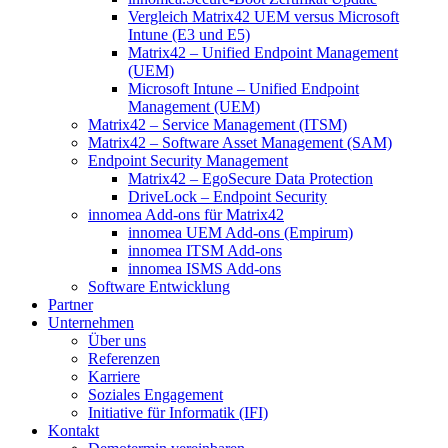
Vergleich Matrix42 UEM versus Microsoft
Intune (E3 und E5)
Matrix42 – Unified Endpoint Management
(UEM)
Microsoft Intune – Unified Endpoint
Management (UEM)
Matrix42 – Service Management (ITSM)
Matrix42 – Software Asset Management (SAM)
Endpoint Security Management
Matrix42 – EgoSecure Data Protection
DriveLock – Endpoint Security
innomea Add-ons für Matrix42
innomea UEM Add-ons (Empirum)
innomea ITSM Add-ons
innomea ISMS Add-ons
Software Entwicklung
Partner
Unternehmen
Über uns
Referenzen
Karriere
Soziales Engagement
Initiative für Informatik (IFI)
Kontakt