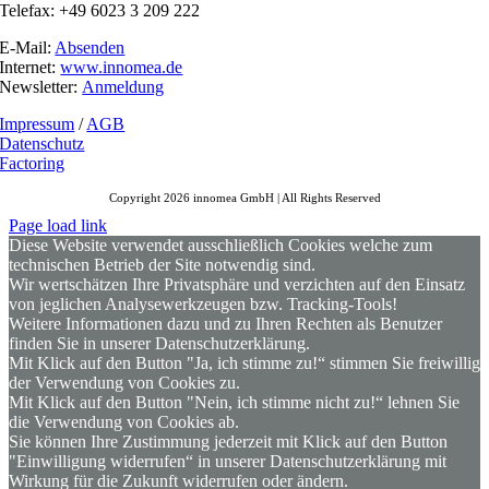
Telefax: +49 6023 3 209 222
E-Mail:
Absenden
Internet:
www.innomea.de
Newsletter:
Anmeldung
Impressum
/
AGB
Datenschutz
Factoring
Copyright 2026 innomea GmbH | All Rights Reserved
Page load link
Diese Website verwendet ausschließlich Cookies welche zum
technischen Betrieb der Site notwendig sind.
Wir wertschätzen Ihre Privatsphäre und verzichten auf den Einsatz
von jeglichen Analysewerkzeugen bzw. Tracking-Tools!
Weitere Informationen dazu und zu Ihren Rechten als Benutzer
finden Sie in unserer Datenschutzerklärung.
Mit Klick auf den Button "Ja, ich stimme zu!“ stimmen Sie freiwillig
der Verwendung von Cookies zu.
Mit Klick auf den Button "Nein, ich stimme nicht zu!“ lehnen Sie
die Verwendung von Cookies ab.
Sie können Ihre Zustimmung jederzeit mit Klick auf den Button
"Einwilligung widerrufen“ in unserer Datenschutzerklärung mit
Wirkung für die Zukunft widerrufen oder ändern.