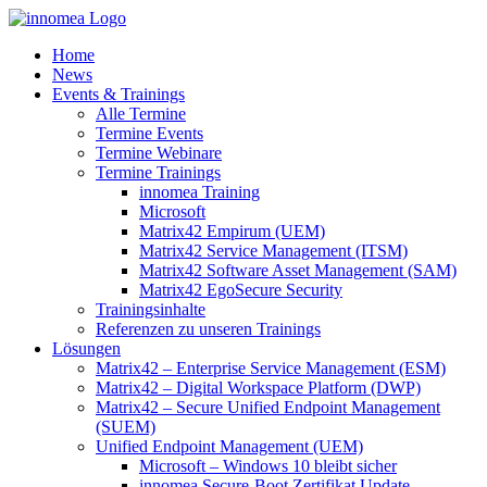
Zum
Inhalt
Home
springen
News
Events & Trainings
Alle Termine
Termine Events
Termine Webinare
Termine Trainings
innomea Training
Microsoft
Matrix42 Empirum (UEM)
Matrix42 Service Management (ITSM)
Matrix42 Software Asset Management (SAM)
Matrix42 EgoSecure Security
Trainingsinhalte
Referenzen zu unseren Trainings
Lösungen
Matrix42 – Enterprise Service Management (ESM)
Matrix42 – Digital Workspace Platform (DWP)
Matrix42 – Secure Unified Endpoint Management
(SUEM)
Unified Endpoint Management (UEM)
Microsoft – Windows 10 bleibt sicher
innomea.Secure-Boot Zertifikat Update