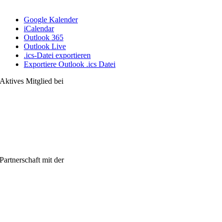
Google Kalender
iCalendar
Outlook 365
Outlook Live
.ics-Datei exportieren
Exportiere Outlook .ics Datei
Aktives Mitglied bei
Partnerschaft mit der