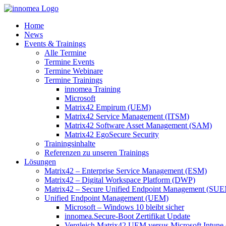
Zum
Inhalt
Home
springen
News
Events & Trainings
Alle Termine
Termine Events
Termine Webinare
Termine Trainings
innomea Training
Microsoft
Matrix42 Empirum (UEM)
Matrix42 Service Management (ITSM)
Matrix42 Software Asset Management (SAM)
Matrix42 EgoSecure Security
Trainingsinhalte
Referenzen zu unseren Trainings
Lösungen
Matrix42 – Enterprise Service Management (ESM)
Matrix42 – Digital Workspace Platform (DWP)
Matrix42 – Secure Unified Endpoint Management (SU
Unified Endpoint Management (UEM)
Microsoft – Windows 10 bleibt sicher
innomea.Secure-Boot Zertifikat Update
Vergleich Matrix42 UEM versus Microsoft Intune