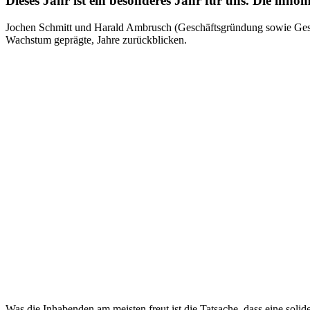
Dieses Jahr ist ein besonderes Jahr für uns. Die i
Jochen Schmitt und Harald Ambrusch (Geschäftsgründung sowie Geschä
Wachstum geprägte, Jahre zurückblicken.
Was die Inhabenden am meisten freut ist die Tatsache, dass eine soli