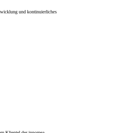
wicklung und kontinuierliches
dem Klientel der innomea