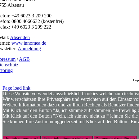
755 Alzenau
lefon: +49 6023 3 209 200
lefon: 0800 4666632 (kostenfrei)
lefax: +49 6023 3 209 222
Mail:
Absenden
ternet:
www.innomea.de
wsletter:
Anmeldung
pressum
/
AGB
tenschutz
ctoring
Cop
Page load link
Diese Website verwendet ausschließlich Cookies welche zum technisc
Wir wertschätzen Ihre Privatsphäre und verzichten auf den Einsatz 
Weitere Informationen dazu und zu Ihren Rechten als Benutzer finden
Mit Klick auf den Button "Ja, ich stimme zu!“ stimmen Sie freiwilli
Mit Klick auf den Button "Nein, ich stimme nicht zu!“ lehnen Sie d
Sie können Ihre Zustimmung jederzeit mit Klick auf den Button "Einw
Ja, ich stimme zu!
Nein, ich stimme nicht zu!
Datenschutzerklärung