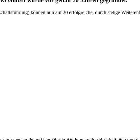
nnomea GmbH wurde vor genau 20 Jahren gegründet.
ftsführung) können nun auf 20 erfolgreiche, durch stetige Weiterent
de, vertrauensvolle und langjährige Bindung zu den Beschäftigten und 