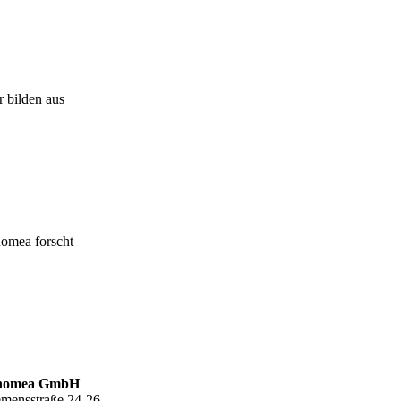
r bilden aus
nomea forscht
nomea GmbH
emensstraße 24-26