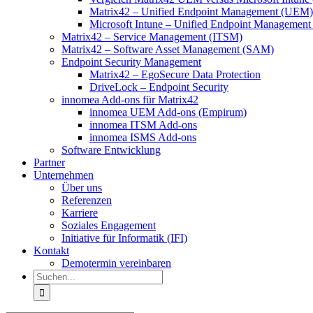
Matrix42 – Unified Endpoint Management (UEM)
Microsoft Intune – Unified Endpoint Managemen
Matrix42 – Service Management (ITSM)
Matrix42 – Software Asset Management (SAM)
Endpoint Security Management
Matrix42 – EgoSecure Data Protection
DriveLock – Endpoint Security
innomea Add-ons für Matrix42
innomea UEM Add-ons (Empirum)
innomea ITSM Add-ons
innomea ISMS Add-ons
Software Entwicklung
Partner
Unternehmen
Über uns
Referenzen
Karriere
Soziales Engagement
Initiative für Informatik (IFI)
Kontakt
Demotermin vereinbaren
Suche
nach: