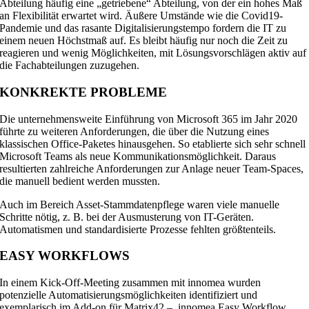
Abteilung häufig eine „getriebene“ Abteilung, von der ein hohes Maß
an Flexibilität erwartet wird. Äußere Umstände wie die Covid19-
Pandemie und das rasante Digitalisierungstempo fordern die IT zu
einem neuen Höchstmaß auf. Es bleibt häufig nur noch die Zeit zu
reagieren und wenig Möglichkeiten, mit Lösungsvorschlägen aktiv auf
die Fachabteilungen zuzugehen.
KONKREKTE PROBLEME
Die unternehmensweite Einführung von Microsoft 365 im Jahr 2020
führte zu weiteren Anforderungen, die über die Nutzung eines
klassischen Office-Paketes hinausgehen. So etablierte sich sehr schnell
Microsoft Teams als neue Kommunikationsmöglichkeit. Daraus
resultierten zahlreiche Anforderungen zur Anlage neuer Team-Spaces,
die manuell bedient werden mussten.
Auch im Bereich Asset-Stammdatenpflege waren viele manuelle
Schritte nötig, z. B. bei der Ausmusterung von IT-Geräten.
Automatismen und standardisierte Prozesse fehlten größtenteils.
EASY WORKFLOWS
In einem Kick-Off-Meeting zusammen mit innomea wurden
potenzielle Automatisierungsmöglichkeiten identifiziert und
exemplarisch im Add-on für Matrix42 – innomea.Easy Workflow