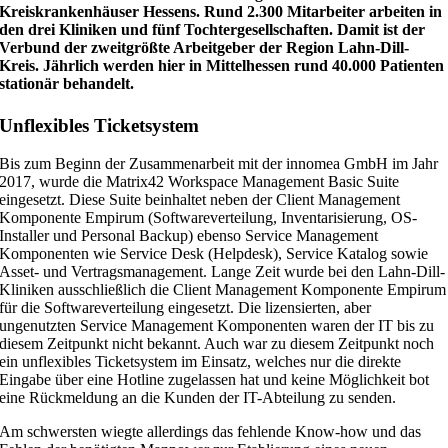
Kreiskrankenhäuser Hessens. Rund 2.300 Mitarbeiter arbeiten in
den drei Kliniken und fünf Tochtergesellschaften. Damit ist der
Verbund der zweitgrößte Arbeitgeber der Region Lahn-Dill-
Kreis. Jährlich werden hier in Mittelhessen rund 40.000 Patienten
stationär behandelt.
Unflexibles Ticketsystem
Bis zum Beginn der Zusammenarbeit mit der innomea GmbH im Jahr
2017, wurde die Matrix42 Workspace Management Basic Suite
eingesetzt. Diese Suite beinhaltet neben der Client Management
Komponente Empirum (Softwareverteilung, Inventarisierung, OS-
Installer und Personal Backup) ebenso Service Management
Komponenten wie Service Desk (Helpdesk), Service Katalog sowie
Asset- und Vertragsmanagement. Lange Zeit wurde bei den Lahn-Dill-
Kliniken ausschließlich die Client Management Komponente Empirum
für die Softwareverteilung eingesetzt. Die lizensierten, aber
ungenutzten Service Management Komponenten waren der IT bis zu
diesem Zeitpunkt nicht bekannt. Auch war zu diesem Zeitpunkt noch
ein unflexibles Ticketsystem im Einsatz, welches nur die direkte
Eingabe über eine Hotline zugelassen hat und keine Möglichkeit bot
eine Rückmeldung an die Kunden der IT-Abteilung zu senden.
Am schwersten wiegte allerdings das fehlende Know-how und das