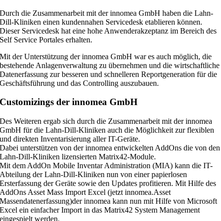
Durch die Zusammenarbeit mit der innomea GmbH haben die Lahn-
Dill-Kliniken einen kundennahen Servicedesk etablieren können.
Dieser Servicedesk hat eine hohe Anwenderakzeptanz im Bereich des
Self Service Portales erhalten.
Mit der Unterstützung der innomea GmbH war es auch möglich, die
bestehende Anlagenverwaltung zu übernehmen und die wirtschaftliche
Datenerfassung zur besseren und schnelleren Reportgeneration für die
Geschäftsführung und das Controlling auszubauen.
Customizings der innomea GmbH
Des Weiteren ergab sich durch die Zusammenarbeit mit der innomea
GmbH für die Lahn-Dill-Kliniken auch die Möglichkeit zur flexiblen
und direkten Inventarisierung aller IT-Geräte.
Dabei unterstützen von der innomea entwickelten AddOns die von den
Lahn-Dill-Kliniken lizensierten Matrix42-Module.
Mit dem AddOn Mobile Inventar Administration (MIA) kann die IT-
Abteilung der Lahn-Dill-Kliniken nun von einer papierlosen
Ersterfassung der Geräte sowie den Updates profitieren. Mit Hilfe des
AddOns Asset Mass Import Excel (jetzt innomea.Asset
Massendatenerfassung)der innomea kann nun mit Hilfe von Microsoft
Excel ein einfacher Import in das Matrix42 System Management
eingespielt werden.