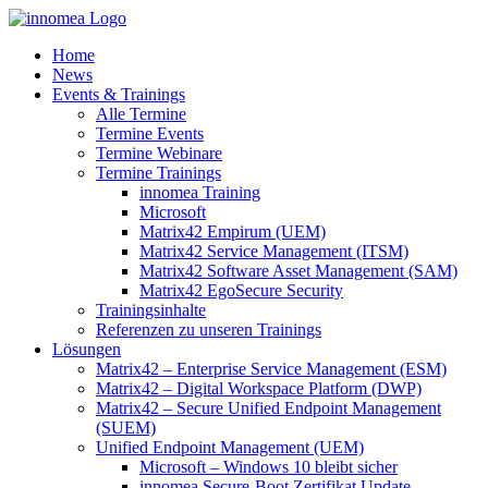
Zum
Inhalt
Home
springen
News
Events & Trainings
Alle Termine
Termine Events
Termine Webinare
Termine Trainings
innomea Training
Microsoft
Matrix42 Empirum (UEM)
Matrix42 Service Management (ITSM)
Matrix42 Software Asset Management (SAM)
Matrix42 EgoSecure Security
Trainingsinhalte
Referenzen zu unseren Trainings
Lösungen
Matrix42 – Enterprise Service Management (ESM)
Matrix42 – Digital Workspace Platform (DWP)
Matrix42 – Secure Unified Endpoint Management
(SUEM)
Unified Endpoint Management (UEM)
Microsoft – Windows 10 bleibt sicher
innomea.Secure-Boot Zertifikat Update