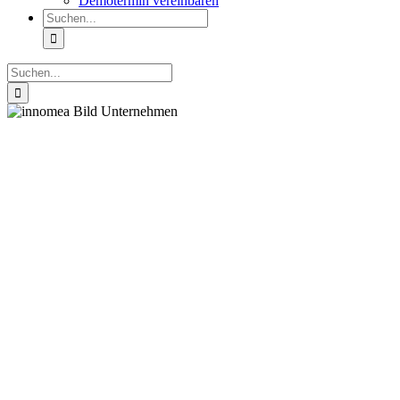
Demotermin vereinbaren
Suche
nach:
Suche
nach: