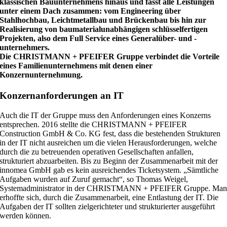
klassischen Bauunternehmens hinaus und fasst alle Leistungen
unter einem Dach zusammen: vom Engineering über
Stahlhochbau, Leichtmetallbau und Brückenbau bis hin zur
Realisierung von baumaterialunabhängigen schlüsselfertigen
Projekten, also dem Full Service eines Generalüber- und -
unternehmers.
Die CHRISTMANN + PFEIFER Gruppe verbindet die Vorteile
eines Familienunternehmens mit denen einer
Konzernunternehmung.
Konzernanforderungen an IT
Auch die IT der Gruppe muss den Anforderungen eines Konzerns
entsprechen. 2016 stellte die CHRISTMANN + PFEIFER
Construction GmbH & Co. KG fest, dass die bestehenden Strukturen
in der IT nicht ausreichen um die vielen Herausforderungen, welche
durch die zu betreuenden operativen Gesellschaften anfallen,
strukturiert abzuarbeiten. Bis zu Beginn der Zusammenarbeit mit der
innomea GmbH gab es kein ausreichendes Ticketsystem. „Sämtliche
Aufgaben wurden auf Zuruf gemacht“, so Thomas Weigel,
Systemadministrator in der CHRISTMANN + PFEIFER Gruppe. Ma
erhoffte sich, durch die Zusammenarbeit, eine Entlastung der IT. Die
Aufgaben der IT sollten zielgerichteter und strukturierter ausgeführt
werden können.