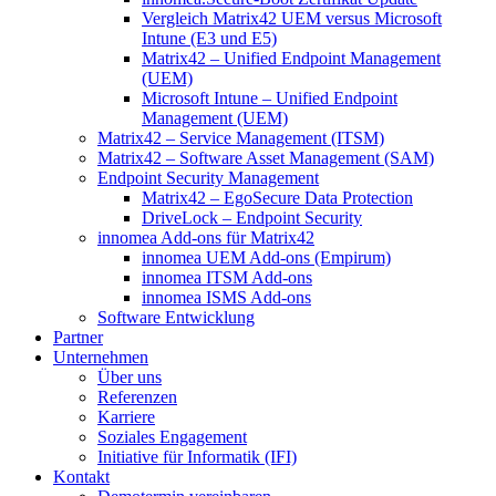
Vergleich Matrix42 UEM versus Microsoft
Intune (E3 und E5)
Matrix42 – Unified Endpoint Management
(UEM)
Microsoft Intune – Unified Endpoint
Management (UEM)
Matrix42 – Service Management (ITSM)
Matrix42 – Software Asset Management (SAM)
Endpoint Security Management
Matrix42 – EgoSecure Data Protection
DriveLock – Endpoint Security
innomea Add-ons für Matrix42
innomea UEM Add-ons (Empirum)
innomea ITSM Add-ons
innomea ISMS Add-ons
Software Entwicklung
Partner
Unternehmen
Über uns
Referenzen
Karriere
Soziales Engagement
Initiative für Informatik (IFI)
Kontakt