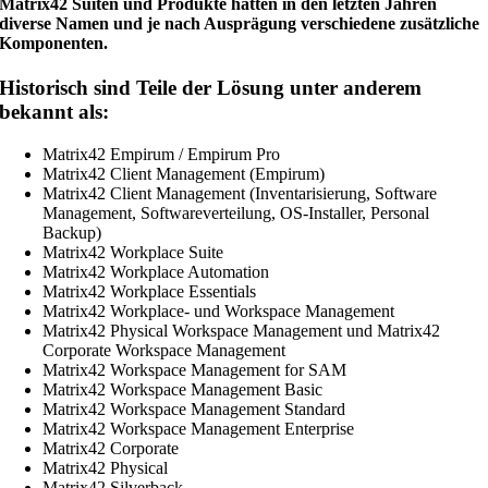
Matrix42 Suiten und Produkte hatten in den letzten Jahren
diverse Namen und je nach Ausprägung verschiedene zusätzliche
Komponenten.
Historisch sind Teile der Lösung unter anderem
bekannt als:
Matrix42 Empirum / Empirum Pro
Matrix42 Client Management (Empirum)
Matrix42 Client Management (Inventarisierung, Software
Management, Softwareverteilung, OS-Installer, Personal
Backup)
Matrix42 Workplace Suite
Matrix42 Workplace Automation
Matrix42 Workplace Essentials
Matrix42 Workplace- und Workspace Management
Matrix42 Physical Workspace Management und Matrix42
Corporate Workspace Management
Matrix42 Workspace Management for SAM
Matrix42 Workspace Management Basic
Matrix42 Workspace Management Standard
Matrix42 Workspace Management Enterprise
Matrix42 Corporate
Matrix42 Physical
Matrix42 Silverback