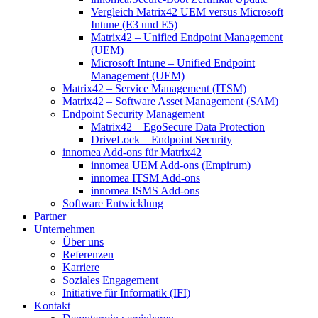
Vergleich Matrix42 UEM versus Microsoft
Intune (E3 und E5)
Matrix42 – Unified Endpoint Management
(UEM)
Microsoft Intune – Unified Endpoint
Management (UEM)
Matrix42 – Service Management (ITSM)
Matrix42 – Software Asset Management (SAM)
Endpoint Security Management
Matrix42 – EgoSecure Data Protection
DriveLock – Endpoint Security
innomea Add-ons für Matrix42
innomea UEM Add-ons (Empirum)
innomea ITSM Add-ons
innomea ISMS Add-ons
Software Entwicklung
Partner
Unternehmen
Über uns
Referenzen
Karriere
Soziales Engagement
Initiative für Informatik (IFI)
Kontakt