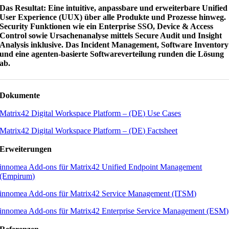
Das Resultat: Eine intuitive, anpassbare und erweiterbare Unified
User Experience (UUX) über alle Produkte und Prozesse hinweg.
Security Funktionen wie ein Enterprise SSO, Device & Access
Control sowie Ursachenanalyse mittels Secure Audit und Insight
Analysis inklusive. Das Incident Management, Software Inventory
und eine agenten-basierte Softwareverteilung runden die Lösung
ab.
Dokumente
Matrix42 Digital Workspace Platform – (DE) Use Cases
Matrix42 Digital Workspace Platform – (DE) Factsheet
Erweiterungen
innomea Add-ons für Matrix42 Unified Endpoint Management
(Empirum)
innomea Add-ons für Matrix42 Service Management (ITSM)
innomea Add-ons für Matrix42 Enterprise Service Management (ESM)