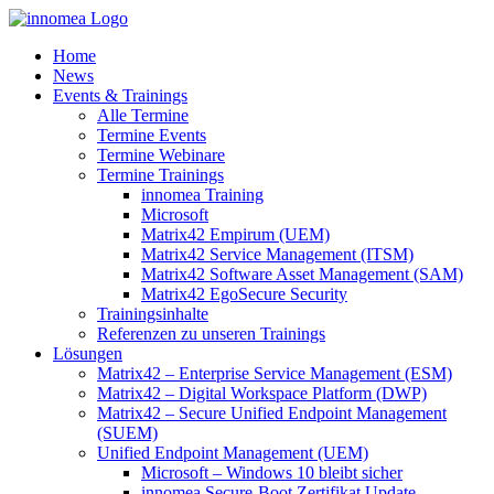
Zum
Inhalt
Home
springen
News
Events & Trainings
Alle Termine
Termine Events
Termine Webinare
Termine Trainings
innomea Training
Microsoft
Matrix42 Empirum (UEM)
Matrix42 Service Management (ITSM)
Matrix42 Software Asset Management (SAM)
Matrix42 EgoSecure Security
Trainingsinhalte
Referenzen zu unseren Trainings
Lösungen
Matrix42 – Enterprise Service Management (ESM)
Matrix42 – Digital Workspace Platform (DWP)
Matrix42 – Secure Unified Endpoint Management
(SUEM)
Unified Endpoint Management (UEM)
Microsoft – Windows 10 bleibt sicher
innomea.Secure-Boot Zertifikat Update