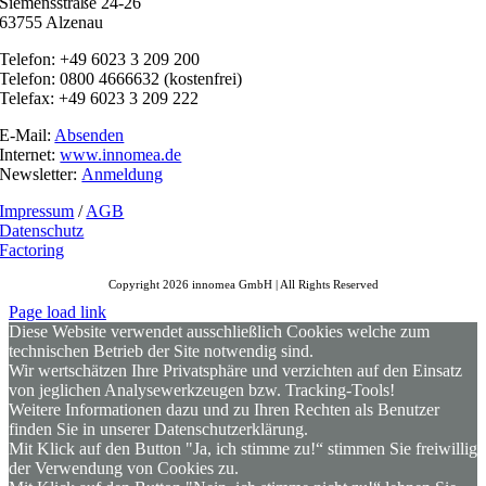
Siemensstraße 24-26
63755 Alzenau
Telefon: +49 6023 3 209 200
Telefon: 0800 4666632 (kostenfrei)
Telefax: +49 6023 3 209 222
E-Mail:
Absenden
Internet:
www.innomea.de
Newsletter:
Anmeldung
Impressum
/
AGB
Datenschutz
Factoring
Copyright 2026 innomea GmbH | All Rights Reserved
Page load link
Diese Website verwendet ausschließlich Cookies welche zum
technischen Betrieb der Site notwendig sind.
Wir wertschätzen Ihre Privatsphäre und verzichten auf den Einsatz
von jeglichen Analysewerkzeugen bzw. Tracking-Tools!
Weitere Informationen dazu und zu Ihren Rechten als Benutzer
finden Sie in unserer Datenschutzerklärung.
Mit Klick auf den Button "Ja, ich stimme zu!“ stimmen Sie freiwillig
der Verwendung von Cookies zu.