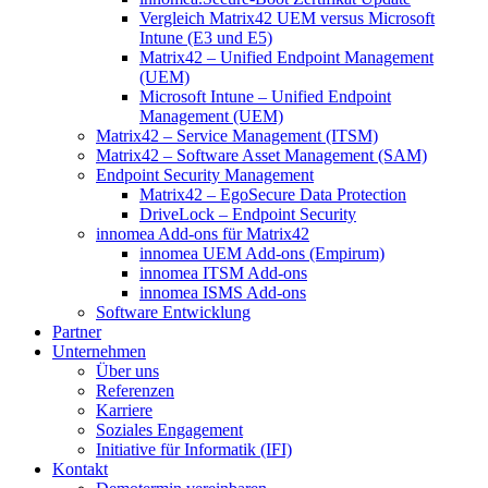
Vergleich Matrix42 UEM versus Microsoft
Intune (E3 und E5)
Matrix42 – Unified Endpoint Management
(UEM)
Microsoft Intune – Unified Endpoint
Management (UEM)
Matrix42 – Service Management (ITSM)
Matrix42 – Software Asset Management (SAM)
Endpoint Security Management
Matrix42 – EgoSecure Data Protection
DriveLock – Endpoint Security
innomea Add-ons für Matrix42
innomea UEM Add-ons (Empirum)
innomea ITSM Add-ons
innomea ISMS Add-ons
Software Entwicklung
Partner
Unternehmen
Über uns
Referenzen
Karriere
Soziales Engagement
Initiative für Informatik (IFI)
Kontakt