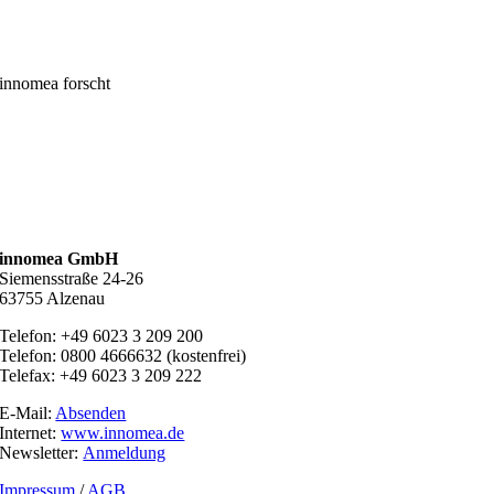
innomea forscht
innomea GmbH
Siemensstraße 24-26
63755 Alzenau
Telefon: +49 6023 3 209 200
Telefon: 0800 4666632 (kostenfrei)
Telefax: +49 6023 3 209 222
E-Mail:
Absenden
Internet:
www.innomea.de
Newsletter:
Anmeldung
Impressum
/
AGB