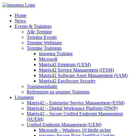
Zum
Inhalt
Home
springen
News
Events & Trainings
Alle Termine
Termine Events
Termine Webinare
Termine Trainings
innomea Training
Microsoft
Matrix42 Empirum (UEM)
Matrix42 Service Management (ITSM)
Matrix42 Software Asset Management (SAM)
Matrix42 EgoSecure Security
Trainingsinhalte
Referenzen zu unseren Trainings
Lösungen
Matrix42 – Enterprise Service Management (ESM)
Matrix42 – Digital Workspace Platform (DWP)
Matrix42 – Secure Unified Endpoint Management
(SUEM)
Unified Endpoint Management (UEM)
Microsoft – Windows 10 bleibt sicher
innomea.Secure-Boot Zertifikat Update