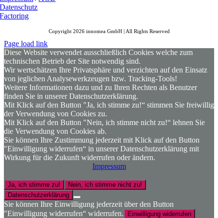
Datenschutz
Factoring
Copyright 2026 innomea GmbH | All Rights Reserved
Page load link
Diese Website verwendet ausschließlich Cookies welche zum
technischen Betrieb der Site notwendig sind.
Wir wertschätzen Ihre Privatsphäre und verzichten auf den Einsatz
von jeglichen Analysewerkzeugen bzw. Tracking-Tools!
Weitere Informationen dazu und zu Ihren Rechten als Benutzer
finden Sie in unserer Datenschutzerklärung.
Mit Klick auf den Button "Ja, ich stimme zu!“ stimmen Sie freiwillig
der Verwendung von Cookies zu.
Mit Klick auf den Button "Nein, ich stimme nicht zu!“ lehnen Sie
die Verwendung von Cookies ab.
Sie können Ihre Zustimmung jederzeit mit Klick auf den Button
"Einwilligung widerrufen“ in unserer Datenschutzerklärung mit
Wirkung für die Zukunft widerrufen oder ändern.
Impressum
Ja, ich stimme zu!
Nein, ich stimme nicht zu!
Datenschutzerklärung
Sie können Ihre Einwilligung jederzeit über den Button
"Einwilligung widerrufen“ widerrufen.
Einwilligung widerrufen