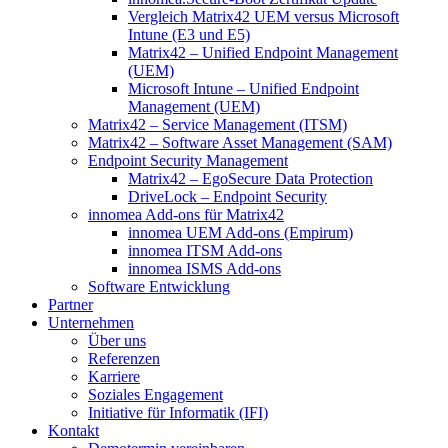
Vergleich Matrix42 UEM versus Microsoft
Intune (E3 und E5)
Matrix42 – Unified Endpoint Management
(UEM)
Microsoft Intune – Unified Endpoint
Management (UEM)
Matrix42 – Service Management (ITSM)
Matrix42 – Software Asset Management (SAM)
Endpoint Security Management
Matrix42 – EgoSecure Data Protection
DriveLock – Endpoint Security
innomea Add-ons für Matrix42
innomea UEM Add-ons (Empirum)
innomea ITSM Add-ons
innomea ISMS Add-ons
Software Entwicklung
Partner
Unternehmen
Über uns
Referenzen
Karriere
Soziales Engagement
Initiative für Informatik (IFI)
Kontakt