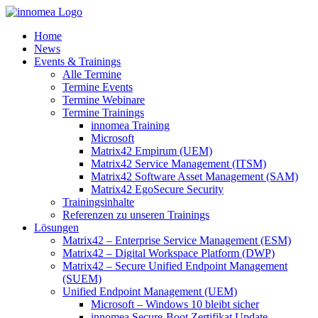
Zum
Inhalt
Home
springen
News
Events & Trainings
Alle Termine
Termine Events
Termine Webinare
Termine Trainings
innomea Training
Microsoft
Matrix42 Empirum (UEM)
Matrix42 Service Management (ITSM)
Matrix42 Software Asset Management (SAM)
Matrix42 EgoSecure Security
Trainingsinhalte
Referenzen zu unseren Trainings
Lösungen
Matrix42 – Enterprise Service Management (ESM)
Matrix42 – Digital Workspace Platform (DWP)
Matrix42 – Secure Unified Endpoint Management
(SUEM)
Unified Endpoint Management (UEM)
Microsoft – Windows 10 bleibt sicher
innomea.Secure-Boot Zertifikat Update