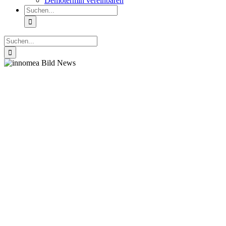
Demotermin vereinbaren
Suche
nach:
Suche
nach: