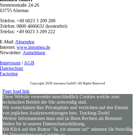
Siemensstraße 24-26
63755 Alzenau
Telefon: +49 6023 3 209 200
Telefon: 0800 4666632 (kostenfrei)
Telefax: +49 6023 3 209 222
E-Mail:
Absenden
Internet:
www.innomea.de
Newsletter:
Anmeldung
Impressum
/
AGB
Datenschutz
Factoring
Copyright 2026 innomea GmbH | All Rights Reserved
Page load link
Diese Website verwendet ausschließlich Cookies welche zum
technischen Betrieb der Site notwendig sind.
Wir wertschätzen Ihre Privatsphäre und verzichten auf den Einsatz
von jeglichen Analysewerkzeugen bzw. Tracking-Tools!
Weitere Informationen dazu und zu Ihren Rechten als Benutzer
finden Sie in unserer Datenschutzerklärung.
Mit Klick auf den Button "Ja, ich stimme zu!“ stimmen Sie freiwillig
der Verwendung von Cookies zu.