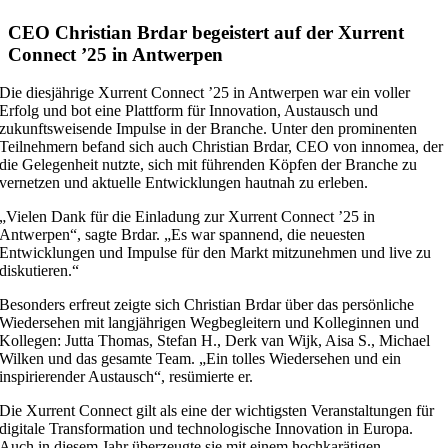
CEO Christian Brdar begeistert auf der Xurrent
Connect ’25 in Antwerpen
Die diesjährige Xurrent Connect ’25 in Antwerpen war ein voller
Erfolg und bot eine Plattform für Innovation, Austausch und
zukunftsweisende Impulse in der Branche. Unter den prominenten
Teilnehmern befand sich auch Christian Brdar, CEO von innomea, der
die Gelegenheit nutzte, sich mit führenden Köpfen der Branche zu
vernetzen und aktuelle Entwicklungen hautnah zu erleben.
„Vielen Dank für die Einladung zur Xurrent Connect ’25 in
Antwerpen“, sagte Brdar. „Es war spannend, die neuesten
Entwicklungen und Impulse für den Markt mitzunehmen und live zu
diskutieren.“
Besonders erfreut zeigte sich Christian Brdar über das persönliche
Wiedersehen mit langjährigen Wegbegleitern und Kolleginnen und
Kollegen: Jutta Thomas, Stefan H., Derk van Wijk, Aisa S., Michael
Wilken und das gesamte Team. „Ein tolles Wiedersehen und ein
inspirierender Austausch“, resümierte er.
Die Xurrent Connect gilt als eine der wichtigsten Veranstaltungen für
digitale Transformation und technologische Innovation in Europa.
Auch in diesem Jahr überzeugte sie mit einem hochkarätigen