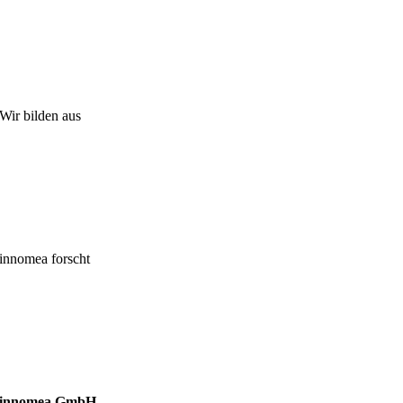
Wir bilden aus
innomea forscht
innomea GmbH