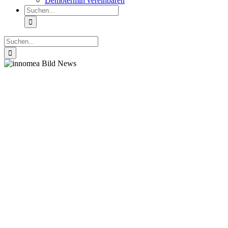
Demotermin vereinbaren
Suche
nach:
Suche
nach: