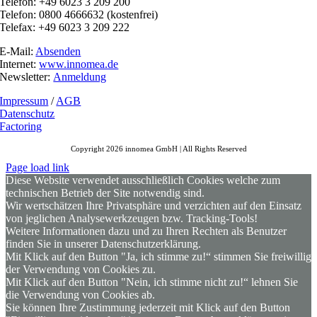
Telefon: +49 6023 3 209 200
Telefon: 0800 4666632 (kostenfrei)
Telefax: +49 6023 3 209 222
E-Mail:
Absenden
Internet:
www.innomea.de
Newsletter:
Anmeldung
Impressum
/
AGB
Datenschutz
Factoring
Copyright 2026 innomea GmbH | All Rights Reserved
Page load link
Diese Website verwendet ausschließlich Cookies welche zum
technischen Betrieb der Site notwendig sind.
Wir wertschätzen Ihre Privatsphäre und verzichten auf den Einsatz
von jeglichen Analysewerkzeugen bzw. Tracking-Tools!
Weitere Informationen dazu und zu Ihren Rechten als Benutzer
finden Sie in unserer Datenschutzerklärung.
Mit Klick auf den Button "Ja, ich stimme zu!“ stimmen Sie freiwillig
der Verwendung von Cookies zu.
Mit Klick auf den Button "Nein, ich stimme nicht zu!“ lehnen Sie
die Verwendung von Cookies ab.
Sie können Ihre Zustimmung jederzeit mit Klick auf den Button