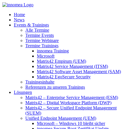
Zum
Inhalt
Home
springen
News
Events & Trainings
Alle Termine
Termine Events
Termine Webinare
Termine Trainings
innomea Training
Microsoft
Matrix42 Empirum (UEM)
Matrix42 Service Management (ITSM)
Matrix42 Software Asset Management (SAM)
Matrix42 EgoSecure Security
Trainingsinhalte
Referenzen zu unseren Trainings
Lösungen
Matrix42 – Enterprise Service Management (ESM)
Matrix42 – Digital Workspace Platform (DWP)
Matrix42 – Secure Unified Endpoint Management
(SUEM)
Unified Endpoint Management (UEM)
Microsoft – Windows 10 bleibt sicher
innomea.Secure-Boot Zertifikat Update