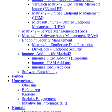
Vergleich Matrix42 UEM versus Microsoft
Intune (E3 und E5)
Matrix42 – Unified Endpoint Management
(UEM)
Microsoft Intune – Unified Endpoint
Management (UEM)
Matrix42 – Service Management (ITSM)
Matrix42 – Software Asset Management (SAM)
Endpoint Security Management
Matrix42 – EgoSecure Data Protection
DriveLock – Endpoint Security
innomea Add-ons für Matrix42
innomea UEM Add-ons (Empirum)
innomea ITSM Add-ons
innomea ISMS Add-ons
Software Entwicklung
Partner
Unternehmen
Über uns
Referenzen
Karriere
Soziales Engagement
Initiative für Informatik (IFI)
Kontakt