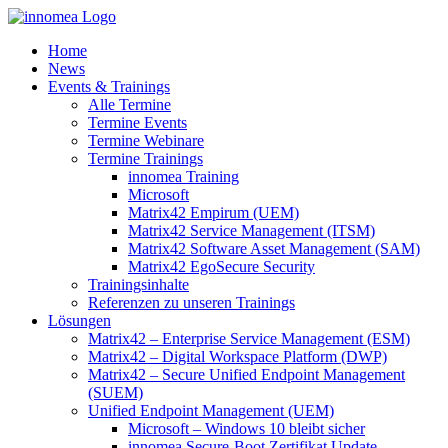
Zum
Inhalt
Home
springen
News
Events & Trainings
Alle Termine
Termine Events
Termine Webinare
Termine Trainings
innomea Training
Microsoft
Matrix42 Empirum (UEM)
Matrix42 Service Management (ITSM)
Matrix42 Software Asset Management (SAM)
Matrix42 EgoSecure Security
Trainingsinhalte
Referenzen zu unseren Trainings
Lösungen
Matrix42 – Enterprise Service Management (ESM)
Matrix42 – Digital Workspace Platform (DWP)
Matrix42 – Secure Unified Endpoint Management
(SUEM)
Unified Endpoint Management (UEM)
Microsoft – Windows 10 bleibt sicher
innomea.Secure-Boot Zertifikat Update