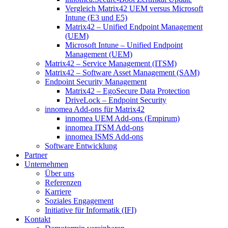
Vergleich Matrix42 UEM versus Microsoft
Intune (E3 und E5)
Matrix42 – Unified Endpoint Management
(UEM)
Microsoft Intune – Unified Endpoint
Management (UEM)
Matrix42 – Service Management (ITSM)
Matrix42 – Software Asset Management (SAM)
Endpoint Security Management
Matrix42 – EgoSecure Data Protection
DriveLock – Endpoint Security
innomea Add-ons für Matrix42
innomea UEM Add-ons (Empirum)
innomea ITSM Add-ons
innomea ISMS Add-ons
Software Entwicklung
Partner
Unternehmen
Über uns
Referenzen
Karriere
Soziales Engagement
Initiative für Informatik (IFI)
Kontakt