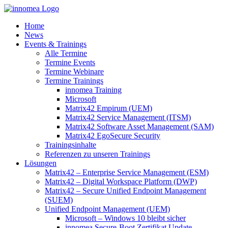
Zum
Inhalt
Home
springen
News
Events & Trainings
Alle Termine
Termine Events
Termine Webinare
Termine Trainings
innomea Training
Microsoft
Matrix42 Empirum (UEM)
Matrix42 Service Management (ITSM)
Matrix42 Software Asset Management (SAM)
Matrix42 EgoSecure Security
Trainingsinhalte
Referenzen zu unseren Trainings
Lösungen
Matrix42 – Enterprise Service Management (ESM)
Matrix42 – Digital Workspace Platform (DWP)
Matrix42 – Secure Unified Endpoint Management
(SUEM)
Unified Endpoint Management (UEM)
Microsoft – Windows 10 bleibt sicher
innomea.Secure-Boot Zertifikat Update