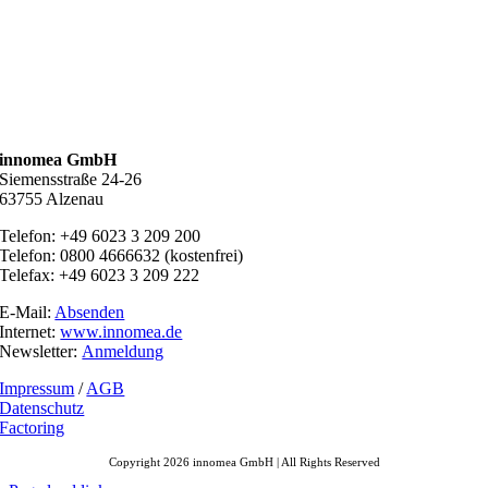
innomea GmbH
Siemensstraße 24-26
63755 Alzenau
Telefon: +49 6023 3 209 200
Telefon: 0800 4666632 (kostenfrei)
Telefax: +49 6023 3 209 222
E-Mail:
Absenden
Internet:
www.innomea.de
Newsletter:
Anmeldung
Impressum
/
AGB
Datenschutz
Factoring
Copyright 2026 innomea GmbH | All Rights Reserved