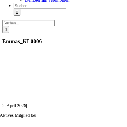
Demotermin vereinbaren
Suche
nach:
Suche
nach:
Emmas_KL0006
2. April 2026
|
Aktives Mitglied bei