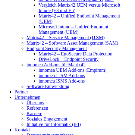
Vergleich Matrix42 UEM versus Microsoft
Intune (E3 und E5)
Matrix42 – Unified Endpoint Management
(UEM)
Microsoft Intune – Unified Endpoint
Management (UEM)
Matrix42 – Service Management (ITSM)
Matrix42 – Software Asset Management (SAM)
Endpoint Security Management
Matrix42 – EgoSecure Data Protection
DriveLock – Endpoint Security
innomea Add-ons für Matrix42
innomea UEM Add-ons (Empirum)
innomea ITSM Add-ons
innomea ISMS Add-ons
Software Entwicklung
Partner
Unternehmen
Über uns
Referenzen
Karriere
Soziales Engagement
Initiative für Informatik (IFI)
Kontakt