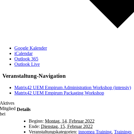
Google Kalender
iCalendar
Outlook 365
Outlook Live
Veranstaltung-Navigation
Matrix42 UEM Empirum Administration Workshop (intensiv)
Matrix42 UEM Empirum Packaging Workshop
Aktives
Mitglied
Details
bei
Beginn:
Montag, 14. Februar 2022
Ende:
Dienstag, 15. Februar 2022
Veranstaltungskategorien:
innomea Training
,
Trainings