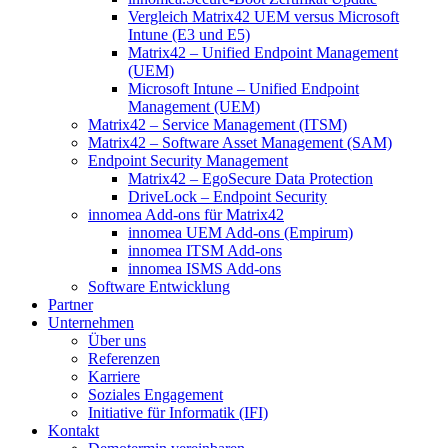
Vergleich Matrix42 UEM versus Microsoft
Intune (E3 und E5)
Matrix42 – Unified Endpoint Management
(UEM)
Microsoft Intune – Unified Endpoint
Management (UEM)
Matrix42 – Service Management (ITSM)
Matrix42 – Software Asset Management (SAM)
Endpoint Security Management
Matrix42 – EgoSecure Data Protection
DriveLock – Endpoint Security
innomea Add-ons für Matrix42
innomea UEM Add-ons (Empirum)
innomea ITSM Add-ons
innomea ISMS Add-ons
Software Entwicklung
Partner
Unternehmen
Über uns
Referenzen
Karriere
Soziales Engagement
Initiative für Informatik (IFI)
Kontakt