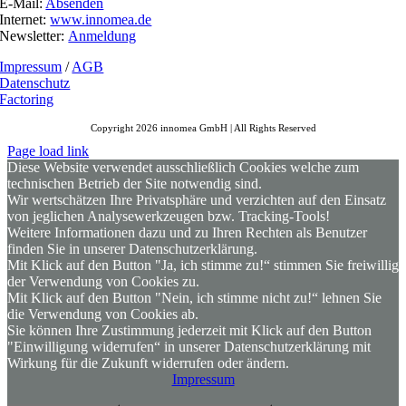
E-Mail:
Absenden
Internet:
www.innomea.de
Newsletter:
Anmeldung
Impressum
/
AGB
Datenschutz
Factoring
Copyright 2026 innomea GmbH | All Rights Reserved
Page load link
Diese Website verwendet ausschließlich Cookies welche zum
technischen Betrieb der Site notwendig sind.
Wir wertschätzen Ihre Privatsphäre und verzichten auf den Einsatz
von jeglichen Analysewerkzeugen bzw. Tracking-Tools!
Weitere Informationen dazu und zu Ihren Rechten als Benutzer
finden Sie in unserer Datenschutzerklärung.
Mit Klick auf den Button "Ja, ich stimme zu!“ stimmen Sie freiwillig
der Verwendung von Cookies zu.
Mit Klick auf den Button "Nein, ich stimme nicht zu!“ lehnen Sie
die Verwendung von Cookies ab.
Sie können Ihre Zustimmung jederzeit mit Klick auf den Button
"Einwilligung widerrufen“ in unserer Datenschutzerklärung mit
Wirkung für die Zukunft widerrufen oder ändern.
Impressum