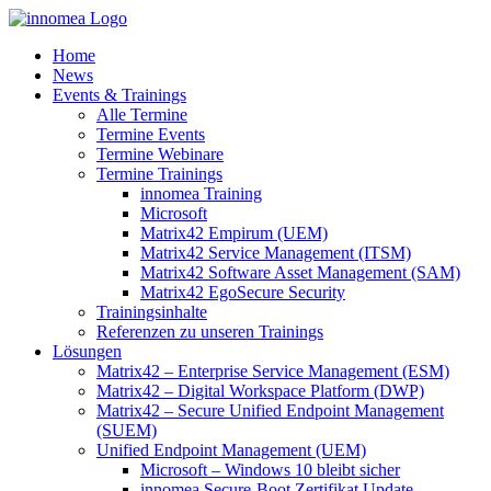
Zum
Inhalt
Home
springen
News
Events & Trainings
Alle Termine
Termine Events
Termine Webinare
Termine Trainings
innomea Training
Microsoft
Matrix42 Empirum (UEM)
Matrix42 Service Management (ITSM)
Matrix42 Software Asset Management (SAM)
Matrix42 EgoSecure Security
Trainingsinhalte
Referenzen zu unseren Trainings
Lösungen
Matrix42 – Enterprise Service Management (ESM)
Matrix42 – Digital Workspace Platform (DWP)
Matrix42 – Secure Unified Endpoint Management
(SUEM)
Unified Endpoint Management (UEM)
Microsoft – Windows 10 bleibt sicher
innomea.Secure-Boot Zertifikat Update