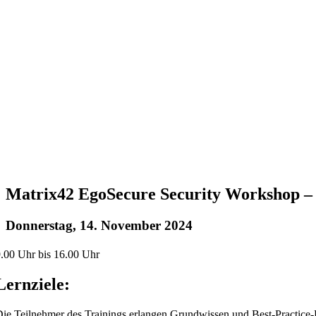
Matrix42 EgoSecure Security Workshop – 
Donnerstag, 14. November 2024
.00 Uhr bis 16.00 Uhr
Lernziele:
ie Teilnehmer des Trainings erlangen Grundwissen und Best-Practice