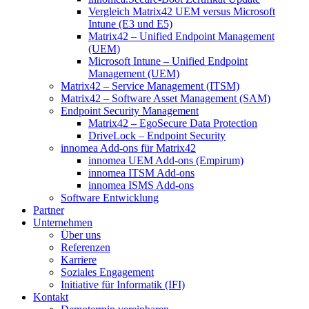
Vergleich Matrix42 UEM versus Microsoft
Intune (E3 und E5)
Matrix42 – Unified Endpoint Management
(UEM)
Microsoft Intune – Unified Endpoint
Management (UEM)
Matrix42 – Service Management (ITSM)
Matrix42 – Software Asset Management (SAM)
Endpoint Security Management
Matrix42 – EgoSecure Data Protection
DriveLock – Endpoint Security
innomea Add-ons für Matrix42
innomea UEM Add-ons (Empirum)
innomea ITSM Add-ons
innomea ISMS Add-ons
Software Entwicklung
Partner
Unternehmen
Über uns
Referenzen
Karriere
Soziales Engagement
Initiative für Informatik (IFI)
Kontakt