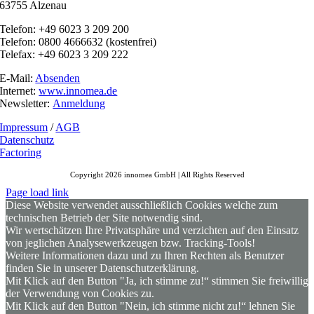
63755 Alzenau
Telefon: +49 6023 3 209 200
Telefon: 0800 4666632 (kostenfrei)
Telefax: +49 6023 3 209 222
E-Mail:
Absenden
Internet:
www.innomea.de
Newsletter:
Anmeldung
Impressum
/
AGB
Datenschutz
Factoring
Copyright 2026 innomea GmbH | All Rights Reserved
Page load link
Diese Website verwendet ausschließlich Cookies welche zum
technischen Betrieb der Site notwendig sind.
Wir wertschätzen Ihre Privatsphäre und verzichten auf den Einsatz
von jeglichen Analysewerkzeugen bzw. Tracking-Tools!
Weitere Informationen dazu und zu Ihren Rechten als Benutzer
finden Sie in unserer Datenschutzerklärung.
Mit Klick auf den Button "Ja, ich stimme zu!“ stimmen Sie freiwillig
der Verwendung von Cookies zu.
Mit Klick auf den Button "Nein, ich stimme nicht zu!“ lehnen Sie