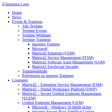
Zum
Inhalt
Home
springen
News
Events & Trainings
Alle Termine
Termine Events
Termine Webinare
Termine Trainings
innomea Training
Microsoft
Matrix42 Empirum (UEM)
Matrix42 Service Management (ITSM)
Matrix42 Software Asset Management (SAM)
Matrix42 EgoSecure Security
Trainingsinhalte
Referenzen zu unseren Trainings
Lösungen
Matrix42 – Enterprise Service Management (ESM)
Matrix42 – Digital Workspace Platform (DWP)
Matrix42 – Secure Unified Endpoint Management
(SUEM)
Unified Endpoint Management (UEM)
Microsoft – Windows 10 bleibt sicher
innomea.Secure-Boot Zertifikat Update