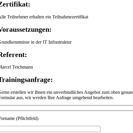
Zertifikat:
lle Teilnehmer erhalten ein Teilnahmezertifikat
Voraussetzungen:
rundkenntnisse in der IT Infrastruktur
Referent:
arcel Teichmann
Trainingsanfrage:
erne erstellen wir Ihnen ein unverbindliches Angebot zum oben genann
ormular aus, wir werden Ihre Anfrage umgehend bearbeiten.
orname (Pflichtfeld)