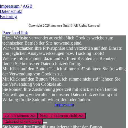
Impressum
/
AGB
Datenschutz
Factoring
Copyright 2026 innomea GmbH | All Rights Reserved
Page load link
Diese Website verwendet ausschließlich Cookies welche zum
technischen Betrieb der Site notwendig sind.
Wir wertschätzen Ihre Privatsphäre und verzichten auf den Einsatz
von jeglichen Analysewerkzeugen bzw. Tracking-Tools!
Weitere Informationen dazu und zu Ihren Rechten als Benutzer
finden Sie in unserer Datenschutzerklärung.
Mit Klick auf den Button "Ja, ich stimme zu!“ stimmen Sie freiwillig
der Verwendung von Cookies zu.
Mit Klick auf den Button "Nein, ich stimme nicht zu!“ lehnen Sie
die Verwendung von Cookies ab.
Sie können Ihre Zustimmung jederzeit mit Klick auf den Button
"Einwilligung widerrufen“ in unserer Datenschutzerklärung mit
Wirkung für die Zukunft widerrufen oder ändern.
Impressum
Ja, ich stimme zu!
Nein, ich stimme nicht zu!
Datenschutzerklärung
Sie können Ihre Einwilligung jederzeit über den Button