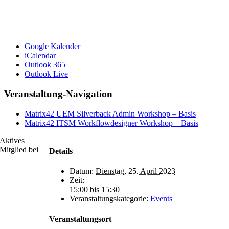
Google Kalender
iCalendar
Outlook 365
Outlook Live
Veranstaltung-Navigation
Matrix42 UEM Silverback Admin Workshop – Basis
Matrix42 ITSM Workflowdesigner Workshop – Basis
Aktives
Mitglied bei
Details
Datum:
Dienstag, 25. April 2023
Zeit:
15:00 bis 15:30
Veranstaltungskategorie:
Events
Veranstaltungsort