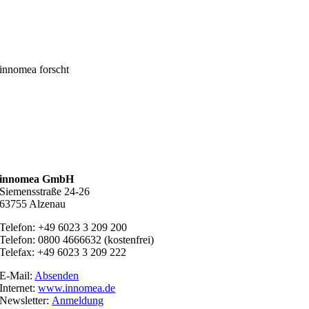
innomea forscht
innomea GmbH
Siemensstraße 24-26
63755 Alzenau
Telefon: +49 6023 3 209 200
Telefon: 0800 4666632 (kostenfrei)
Telefax: +49 6023 3 209 222
E-Mail:
Absenden
Internet:
www.innomea.de
Newsletter:
Anmeldung