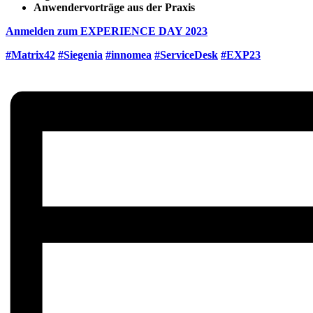
Anwendervorträge aus der Praxis
Anmelden zum EXPERIENCE DAY 2023
#Matrix42
#Siegenia
#innomea
#ServiceDesk
#EXP23