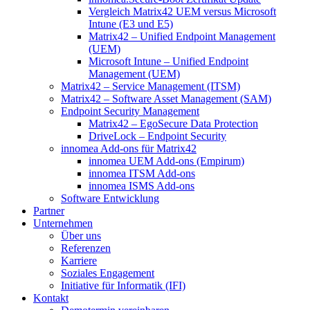
Vergleich Matrix42 UEM versus Microsoft
Intune (E3 und E5)
Matrix42 – Unified Endpoint Management
(UEM)
Microsoft Intune – Unified Endpoint
Management (UEM)
Matrix42 – Service Management (ITSM)
Matrix42 – Software Asset Management (SAM)
Endpoint Security Management
Matrix42 – EgoSecure Data Protection
DriveLock – Endpoint Security
innomea Add-ons für Matrix42
innomea UEM Add-ons (Empirum)
innomea ITSM Add-ons
innomea ISMS Add-ons
Software Entwicklung
Partner
Unternehmen
Über uns
Referenzen
Karriere
Soziales Engagement
Initiative für Informatik (IFI)
Kontakt