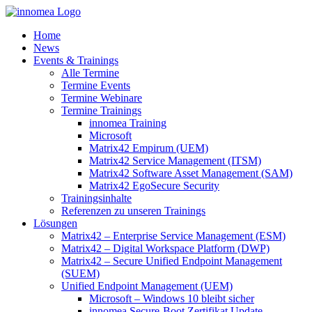
Zum
Inhalt
Home
springen
News
Events & Trainings
Alle Termine
Termine Events
Termine Webinare
Termine Trainings
innomea Training
Microsoft
Matrix42 Empirum (UEM)
Matrix42 Service Management (ITSM)
Matrix42 Software Asset Management (SAM)
Matrix42 EgoSecure Security
Trainingsinhalte
Referenzen zu unseren Trainings
Lösungen
Matrix42 – Enterprise Service Management (ESM)
Matrix42 – Digital Workspace Platform (DWP)
Matrix42 – Secure Unified Endpoint Management
(SUEM)
Unified Endpoint Management (UEM)
Microsoft – Windows 10 bleibt sicher
innomea.Secure-Boot Zertifikat Update