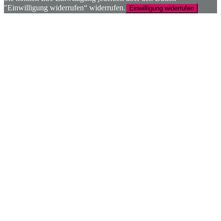
"Einwilligung widerrufen“ widerrufen.
Einwilligung widerrufen
Nach
oben