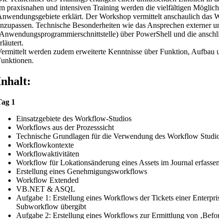
m praxisnahen und intensiven Training werden die vielfältigen Möglic
nwendungsgebiete erklärt. Der Workshop vermittelt anschaulich das 
nzupassen. Technische Besonderheiten wie das Ansprechen externer un
Anwendungsprogrammierschnittstelle) über PowerShell und die anschl
rläutert.
ermittelt werden zudem erweiterte Kenntnisse über Funktion, Aufbau
unktionen.
Inhalt:
Tag 1
Einsatzgebiete des Workflow-Studios
Workflows aus der Prozesssicht
Technische Grundlagen für die Verwendung des Workflow Studi
Workflowkontexte
Workflowaktivitäten
Workflow für Lokationsänderung eines Assets im Journal erfasse
Erstellung eines Genehmigungsworkflows
Workflow Extended
VB.NET & ASQL
Aufgabe 1: Erstellung eines Workflows der Tickets einer Enterp
Subworkflow übergibt
Aufgabe 2: Erstellung eines Workflows zur Ermittlung von ‚Bef