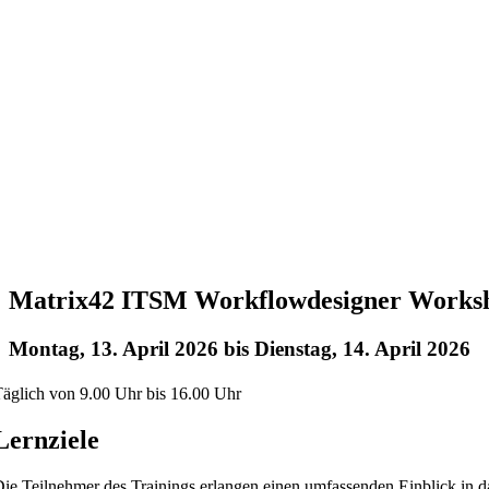
Matrix42 ITSM Workflowdesigner Works
Montag, 13. April 2026
bis
Dienstag, 14. April 2026
äglich von 9.00 Uhr bis 16.00 Uhr
Lernziele
ie Teilnehmer des Trainings erlangen einen umfassenden Einblick in 