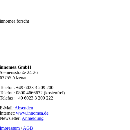
innomea forscht
innomea GmbH
Siemensstraße 24-26
63755 Alzenau
Telefon: +49 6023 3 209 200
Telefon: 0800 4666632 (kostenfrei)
Telefax: +49 6023 3 209 222
E-Mail:
Absenden
Internet:
www.innomea.de
Newsletter:
Anmeldung
Impressum
/
AGB