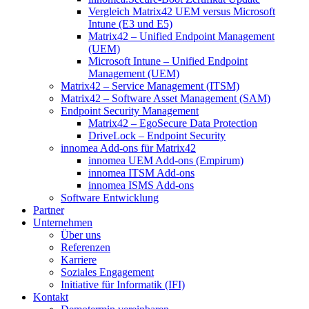
Vergleich Matrix42 UEM versus Microsoft
Intune (E3 und E5)
Matrix42 – Unified Endpoint Management
(UEM)
Microsoft Intune – Unified Endpoint
Management (UEM)
Matrix42 – Service Management (ITSM)
Matrix42 – Software Asset Management (SAM)
Endpoint Security Management
Matrix42 – EgoSecure Data Protection
DriveLock – Endpoint Security
innomea Add-ons für Matrix42
innomea UEM Add-ons (Empirum)
innomea ITSM Add-ons
innomea ISMS Add-ons
Software Entwicklung
Partner
Unternehmen
Über uns
Referenzen
Karriere
Soziales Engagement
Initiative für Informatik (IFI)
Kontakt