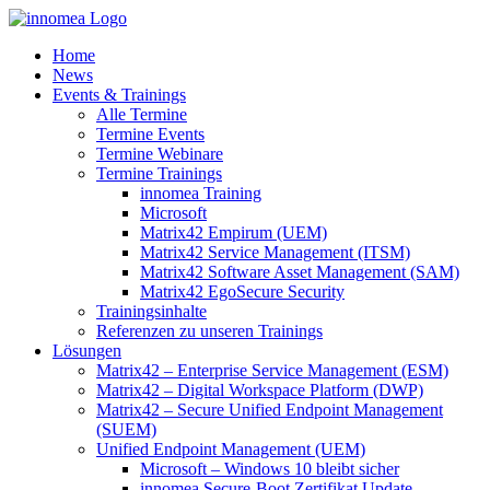
Zum
Inhalt
Home
springen
News
Events & Trainings
Alle Termine
Termine Events
Termine Webinare
Termine Trainings
innomea Training
Microsoft
Matrix42 Empirum (UEM)
Matrix42 Service Management (ITSM)
Matrix42 Software Asset Management (SAM)
Matrix42 EgoSecure Security
Trainingsinhalte
Referenzen zu unseren Trainings
Lösungen
Matrix42 – Enterprise Service Management (ESM)
Matrix42 – Digital Workspace Platform (DWP)
Matrix42 – Secure Unified Endpoint Management
(SUEM)
Unified Endpoint Management (UEM)
Microsoft – Windows 10 bleibt sicher
innomea.Secure-Boot Zertifikat Update