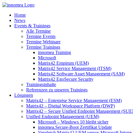
Zum
Inhalt
Home
springen
News
Events & Trainings
Alle Termine
Termine Events
Termine Webinare
Termine Trainings
innomea Training
Microsoft
Matrix42 Empirum (UEM)
Matrix42 Service Management (ITSM)
Matrix42 Software Asset Management (SAM)
Matrix42 EgoSecure Security
Trainingsinhalte
Referenzen zu unseren Trainings
Lösungen
Matrix42 – Enterprise Service Management (ESM)
Matrix42 – Digital Workspace Platform (DWP)
Matrix42 – Secure Unified Endpoint Management (SU
Unified Endpoint Management (UEM)
Microsoft – Windows 10 bleibt sicher
innomea.Secure-Boot Zertifikat Update
Vergleich Matrix42 UEM versus Microsoft Intune