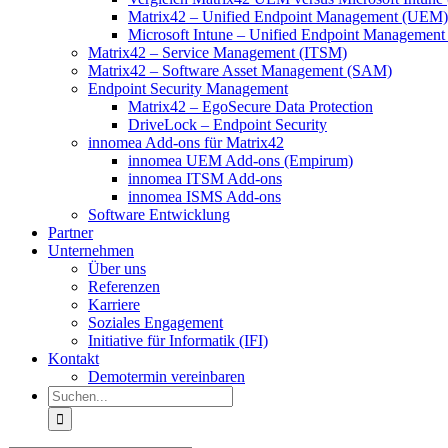
Matrix42 – Unified Endpoint Management (UEM)
Microsoft Intune – Unified Endpoint Managemen
Matrix42 – Service Management (ITSM)
Matrix42 – Software Asset Management (SAM)
Endpoint Security Management
Matrix42 – EgoSecure Data Protection
DriveLock – Endpoint Security
innomea Add-ons für Matrix42
innomea UEM Add-ons (Empirum)
innomea ITSM Add-ons
innomea ISMS Add-ons
Software Entwicklung
Partner
Unternehmen
Über uns
Referenzen
Karriere
Soziales Engagement
Initiative für Informatik (IFI)
Kontakt
Demotermin vereinbaren
Suche
nach: