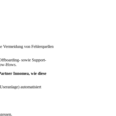
ie Vermeidung von Fehlerquellen
Offboarding- sowie Support-
Know-Hows.
Partner Innomea, wie diese
Useranlage) automatisiert
ozessen.