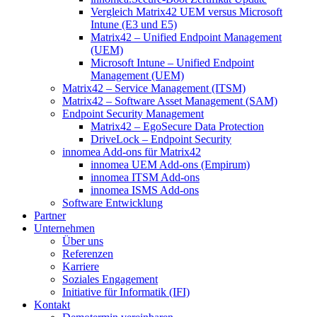
Vergleich Matrix42 UEM versus Microsoft
Intune (E3 und E5)
Matrix42 – Unified Endpoint Management
(UEM)
Microsoft Intune – Unified Endpoint
Management (UEM)
Matrix42 – Service Management (ITSM)
Matrix42 – Software Asset Management (SAM)
Endpoint Security Management
Matrix42 – EgoSecure Data Protection
DriveLock – Endpoint Security
innomea Add-ons für Matrix42
innomea UEM Add-ons (Empirum)
innomea ITSM Add-ons
innomea ISMS Add-ons
Software Entwicklung
Partner
Unternehmen
Über uns
Referenzen
Karriere
Soziales Engagement
Initiative für Informatik (IFI)
Kontakt