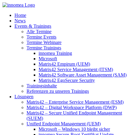
Zum
Inhalt
Home
springen
News
Events & Trainings
Alle Termine
Termine Events
Termine Webinare
Termine Trainings
innomea Training
Microsoft
Matrix42 Empirum (UEM)
Matrix42 Service Management (ITSM)
Matrix42 Software Asset Management (SAM)
Matrix42 EgoSecure Security
Trainingsinhalte
Referenzen zu unseren Trainings
Lösungen
Matrix42 – Enterprise Service Management (ESM)
Matrix42 – Digital Workspace Platform (DWP)
Matrix42 – Secure Unified Endpoint Management
(SUEM)
Unified Endpoint Management (UEM)
Microsoft – Windows 10 bleibt sicher
innomea.Secure-Boot Zertifikat Update