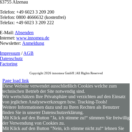
63755 Alzenau
Telefon: +49 6023 3 209 200
Telefon: 0800 4666632 (kostenfrei)
Telefax: +49 6023 3 209 222
E-Mail:
Absenden
Internet:
www.innomea.de
Newsletter:
Anmeldung
Impressum
/
AGB
Datenschutz
Factoring
Copyright 2026 innomea GmbH | All Rights Reserved
Page load link
Diese Website verwendet ausschließlich Cookies welche zum
technischen Betrieb der Site notwendig sind.
Wir wertschätzen Ihre Privatsphäre und verzichten auf den Einsatz
von jeglichen Analysewerkzeugen bzw. Tracking-Tools!
Weitere Informationen dazu und zu Ihren Rechten als Benutzer
finden Sie in unserer Datenschutzerklärung.
Mit Klick auf den Button "Ja, ich stimme zu!“ stimmen Sie freiwillig
der Verwendung von Cookies zu.
Mit Klick auf den Button "Nein, ich stimme nicht zu!“ lehnen Sie