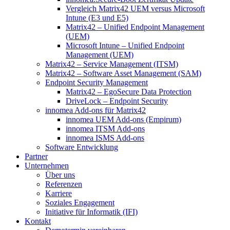
Vergleich Matrix42 UEM versus Microsoft
Intune (E3 und E5)
Matrix42 – Unified Endpoint Management
(UEM)
Microsoft Intune – Unified Endpoint
Management (UEM)
Matrix42 – Service Management (ITSM)
Matrix42 – Software Asset Management (SAM)
Endpoint Security Management
Matrix42 – EgoSecure Data Protection
DriveLock – Endpoint Security
innomea Add-ons für Matrix42
innomea UEM Add-ons (Empirum)
innomea ITSM Add-ons
innomea ISMS Add-ons
Software Entwicklung
Partner
Unternehmen
Über uns
Referenzen
Karriere
Soziales Engagement
Initiative für Informatik (IFI)
Kontakt