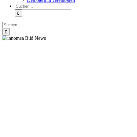
Demotermin vereinbaren
Suche
nach:
Suche
nach: