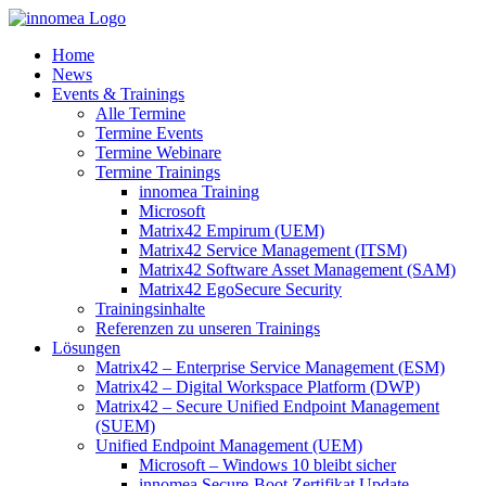
Zum
Inhalt
Home
springen
News
Events & Trainings
Alle Termine
Termine Events
Termine Webinare
Termine Trainings
innomea Training
Microsoft
Matrix42 Empirum (UEM)
Matrix42 Service Management (ITSM)
Matrix42 Software Asset Management (SAM)
Matrix42 EgoSecure Security
Trainingsinhalte
Referenzen zu unseren Trainings
Lösungen
Matrix42 – Enterprise Service Management (ESM)
Matrix42 – Digital Workspace Platform (DWP)
Matrix42 – Secure Unified Endpoint Management
(SUEM)
Unified Endpoint Management (UEM)
Microsoft – Windows 10 bleibt sicher
innomea.Secure-Boot Zertifikat Update