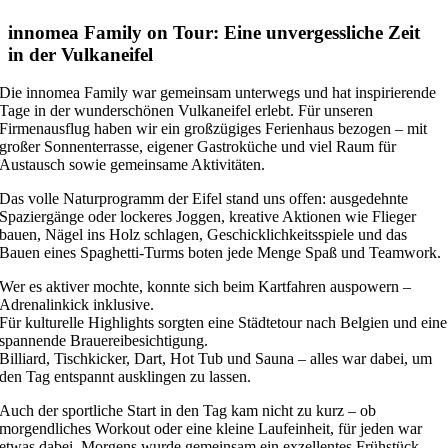
innomea Family on Tour: Eine unvergessliche Zeit
in der Vulkaneifel
Die innomea Family war gemeinsam unterwegs und hat inspirierende
Tage in der wunderschönen Vulkaneifel erlebt. Für unseren
Firmenausflug haben wir ein großzügiges Ferienhaus bezogen – mit
großer Sonnenterrasse, eigener Gastroküche und viel Raum für
Austausch sowie gemeinsame Aktivitäten.
Das volle Naturprogramm der Eifel stand uns offen: ausgedehnte
Spaziergänge oder lockeres Joggen, kreative Aktionen wie Flieger
bauen, Nägel ins Holz schlagen, Geschicklichkeitsspiele und das
Bauen eines Spaghetti-Turms boten jede Menge Spaß und Teamwork.
Wer es aktiver mochte, konnte sich beim Kartfahren auspowern –
Adrenalinkick inklusive.
Für kulturelle Highlights sorgten eine Städtetour nach Belgien und eine
spannende Brauereibesichtigung.
Billiard, Tischkicker, Dart, Hot Tub und Sauna – alles war dabei, um
den Tag entspannt ausklingen zu lassen.
Auch der sportliche Start in den Tag kam nicht zu kurz – ob
morgendliches Workout oder eine kleine Laufeinheit, für jeden war
etwas dabei. Morgens wurde gemeinsam ein exzellentes Frühstück