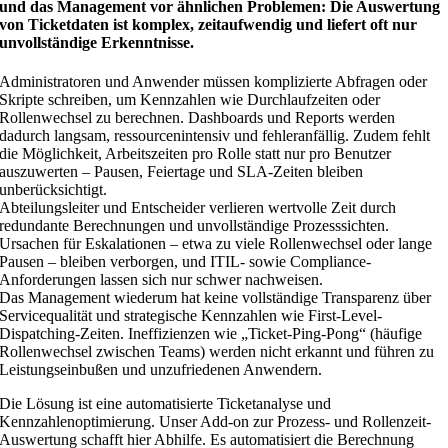
und das Management vor ähnlichen Problemen: Die Auswertung
von Ticketdaten ist komplex, zeitaufwendig und liefert oft nur
unvollständige Erkenntnisse.
Administratoren und Anwender müssen komplizierte Abfragen oder
Skripte schreiben, um Kennzahlen wie Durchlaufzeiten oder
Rollenwechsel zu berechnen. Dashboards und Reports werden
dadurch langsam, ressourcenintensiv und fehleranfällig. Zudem fehlt
die Möglichkeit, Arbeitszeiten pro Rolle statt nur pro Benutzer
auszuwerten – Pausen, Feiertage und SLA-Zeiten bleiben
unberücksichtigt.
Abteilungsleiter und Entscheider verlieren wertvolle Zeit durch
redundante Berechnungen und unvollständige Prozesssichten.
Ursachen für Eskalationen – etwa zu viele Rollenwechsel oder lange
Pausen – bleiben verborgen, und ITIL- sowie Compliance-
Anforderungen lassen sich nur schwer nachweisen.
Das Management wiederum hat keine vollständige Transparenz über
Servicequalität und strategische Kennzahlen wie First-Level-
Dispatching-Zeiten. Ineffizienzen wie „Ticket-Ping-Pong“ (häufige
Rollenwechsel zwischen Teams) werden nicht erkannt und führen zu
Leistungseinbußen und unzufriedenen Anwendern.
Die Lösung ist eine automatisierte Ticketanalyse und
Kennzahlenoptimierung. Unser Add-on zur Prozess- und Rollenzeit-
Auswertung schafft hier Abhilfe. Es automatisiert die Berechnung