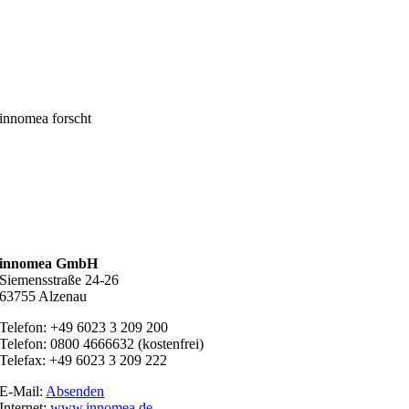
innomea forscht
innomea GmbH
Siemensstraße 24-26
63755 Alzenau
Telefon: +49 6023 3 209 200
Telefon: 0800 4666632 (kostenfrei)
Telefax: +49 6023 3 209 222
E-Mail:
Absenden
Internet:
www.innomea.de