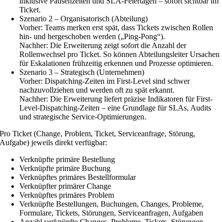
inklusive Pausenzeiten und SLA-Feiertagen – sofort sichtbar im
Ticket.
Szenario 2 – Organisatorisch (Abteilung)
Vorher: Teams merken erst spät, dass Tickets zwischen Rollen
hin- und hergeschoben werden („Ping-Pong“).
Nachher: Die Erweiterung zeigt sofort die Anzahl der
Rollenwechsel pro Ticket. So können Abteilungsleiter Ursachen
für Eskalationen frühzeitig erkennen und Prozesse optimieren.
Szenario 3 – Strategisch (Unternehmen)
Vorher: Dispatching-Zeiten im First-Level sind schwer
nachzuvollziehen und werden oft zu spät erkannt.
Nachher: Die Erweiterung liefert präzise Indikatoren für First-
Level-Dispatching-Zeiten – eine Grundlage für SLAs, Audits
und strategische Service-Optimierungen.
Pro Ticket (Change, Problem, Ticket, Serviceanfrage, Störung,
Aufgabe) jeweils direkt verfügbar:
Verknüpfte primäre Bestellung
Verknüpfte primäre Buchung
Verknüpftes primäres Bestellformular
Verknüpfter primärer Change
Verknüpftes primäres Problem
Verknüpfte Bestellungen, Buchungen, Changes, Probleme,
Formulare, Tickets, Störungen, Serviceanfragen, Aufgaben
Anzahl verknüpfte Changes, Probleme, Tickets, Störungen,