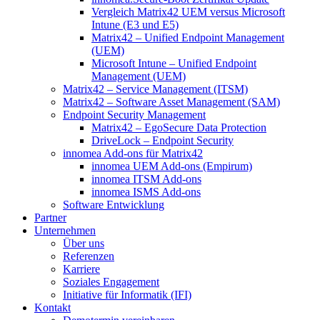
Vergleich Matrix42 UEM versus Microsoft
Intune (E3 und E5)
Matrix42 – Unified Endpoint Management
(UEM)
Microsoft Intune – Unified Endpoint
Management (UEM)
Matrix42 – Service Management (ITSM)
Matrix42 – Software Asset Management (SAM)
Endpoint Security Management
Matrix42 – EgoSecure Data Protection
DriveLock – Endpoint Security
innomea Add-ons für Matrix42
innomea UEM Add-ons (Empirum)
innomea ITSM Add-ons
innomea ISMS Add-ons
Software Entwicklung
Partner
Unternehmen
Über uns
Referenzen
Karriere
Soziales Engagement
Initiative für Informatik (IFI)
Kontakt