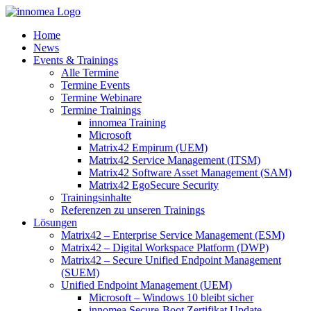
Zum
Inhalt
Home
springen
News
Events & Trainings
Alle Termine
Termine Events
Termine Webinare
Termine Trainings
innomea Training
Microsoft
Matrix42 Empirum (UEM)
Matrix42 Service Management (ITSM)
Matrix42 Software Asset Management (SAM)
Matrix42 EgoSecure Security
Trainingsinhalte
Referenzen zu unseren Trainings
Lösungen
Matrix42 – Enterprise Service Management (ESM)
Matrix42 – Digital Workspace Platform (DWP)
Matrix42 – Secure Unified Endpoint Management
(SUEM)
Unified Endpoint Management (UEM)
Microsoft – Windows 10 bleibt sicher
innomea.Secure-Boot Zertifikat Update