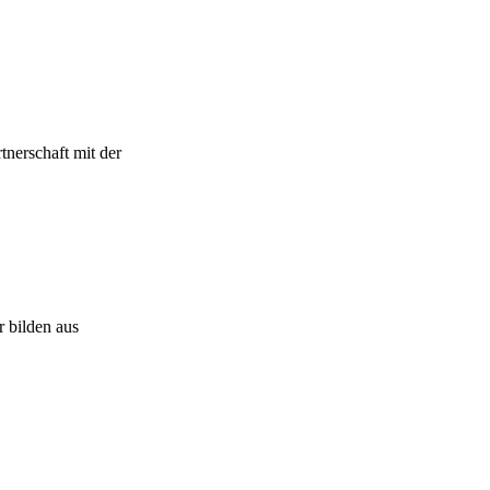
rtnerschaft mit der
r bilden aus