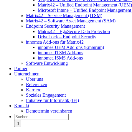
Matrix42 – Unified Endpoint Management (UEM)
Microsoft Intune – Unified Endpoint Managemen
Matrix42 – Service Management (ITSM)
Matrix42 – Software Asset Management (SAM)
Endpoint Security Management
Matrix42 – EgoSecure Data Protection
DriveLock – Endpoint Security
innomea Add-ons für Matrix42
innomea UEM Add-ons (Empirum)
innomea ITSM Add-ons
innomea ISMS Add-ons
Software Entwicklung
Partner
Unternehmen
Über uns
Referenzen
Karriere
Soziales Engagement
Initiative für Informatik (IFI)
Kontakt
Demotermin vereinbaren
Suche
nach: