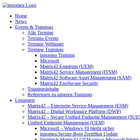
Zum
Inhalt
Home
springen
News
Events & Trainings
Alle Termine
Termine Events
Termine Webinare
Termine Trainings
innomea Training
Microsoft
Matrix42 Empirum (UEM)
Matrix42 Service Management (ITSM)
Matrix42 Software Asset Management (SAM)
Matrix42 EgoSecure Security
Trainingsinhalte
Referenzen zu unseren Trainings
Lösungen
Matrix42 – Enterprise Service Management (ESM)
Matrix42 – Digital Workspace Platform (DWP)
Matrix42 – Secure Unified Endpoint Management (SU
Unified Endpoint Management (UEM)
Microsoft – Windows 10 bleibt sicher
innomea.Secure-Boot Zertifikat Update
Vergleich Matrix42 UEM versus Microsoft Intune