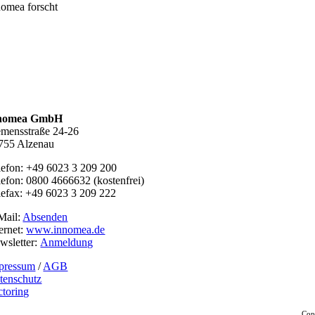
nomea forscht
nomea GmbH
emensstraße 24-26
755 Alzenau
lefon: +49 6023 3 209 200
lefon: 0800 4666632 (kostenfrei)
lefax: +49 6023 3 209 222
Mail:
Absenden
ternet:
www.innomea.de
wsletter:
Anmeldung
pressum
/
AGB
tenschutz
ctoring
Cop