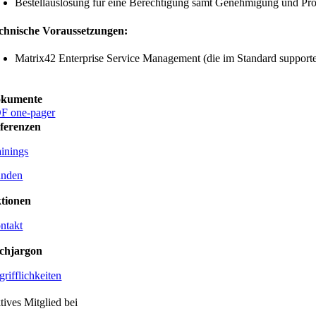
Bestellauslösung für eine Berechtigung samt Genehmigung und Prov
chnische Voraussetzungen:
Matrix42 Enterprise Service Management (die im Standard support
kumente
F one-pager
ferenzen
ainings
nden
tionen
ntakt
chjargon
grifflichkeiten
tives Mitglied bei