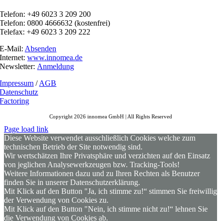
Telefon: +49 6023 3 209 200
Telefon: 0800 4666632 (kostenfrei)
Telefax: +49 6023 3 209 222
E-Mail:
Absenden
Internet:
www.innomea.de
Newsletter:
Anmeldung
Impressum
/
AGB
Datenschutz
Factoring
Copyright 2026 innomea GmbH | All Rights Reserved
Page load link
Diese Website verwendet ausschließlich Cookies welche zum
technischen Betrieb der Site notwendig sind.
Wir wertschätzen Ihre Privatsphäre und verzichten auf den Einsatz
von jeglichen Analysewerkzeugen bzw. Tracking-Tools!
Weitere Informationen dazu und zu Ihren Rechten als Benutzer
finden Sie in unserer Datenschutzerklärung.
Mit Klick auf den Button "Ja, ich stimme zu!“ stimmen Sie freiwillig
der Verwendung von Cookies zu.
Mit Klick auf den Button "Nein, ich stimme nicht zu!“ lehnen Sie
die Verwendung von Cookies ab.