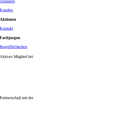
Trainings
Kunden
Aktionen
Kontakt
Fachjargon
Begrifflichkeiten
Aktives Mitglied bei
Partnerschaft mit der