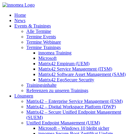
Zum
Inhalt
Home
springen
News
Events & Trainings
Alle Termine
Termine Events
Termine Webinare
Termine Trainings
innomea Training
Microsoft
Matrix42 Empirum (UEM)
Matrix42 Service Management (ITSM)
Matrix42 Software Asset Management (SAM)
Matrix42 EgoSecure Security
Trainingsinhalte
Referenzen zu unseren Trainings
Lösungen
Matrix42 – Enterprise Service Management (ESM)
Matrix42 – Digital Workspace Platform (DWP)
Matrix42 – Secure Unified Endpoint Management
(SUEM)
Unified Endpoint Management (UEM)
Microsoft – Windows 10 bleibt sicher
innomea.Secure-Boot Zertifikat Update