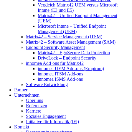
Vergleich Matrix42 UEM versus Microsoft
Intune (E3 und E5)
Matrix42 – Unified Endpoint Management
(UEM)
Microsoft Intune – Unified Endpoint
Management (UEM)
Matrix42 – Service Management (ITSM)
Matrix42 – Software Asset Management (SAM)
Endpoint Security Management
Matrix42 – EgoSecure Data Protection
DriveLock – Endpoint Security
innomea Add-ons für Matrix42
innomea UEM Add-ons (Empirum)
innomea ITSM Add-ons
innomea ISMS Add-ons
Software Entwicklung
Partner
Unternehmen
Über uns
Referenzen
Karriere
Soziales Engagement
Initiative für Informatik (IFI)
Kontakt