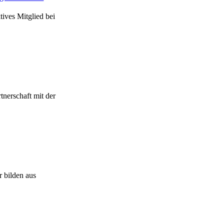
tives Mitglied bei
rtnerschaft mit der
r bilden aus