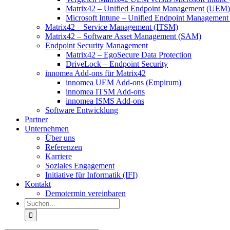
Matrix42 – Unified Endpoint Management (UEM)
Microsoft Intune – Unified Endpoint Managemen
Matrix42 – Service Management (ITSM)
Matrix42 – Software Asset Management (SAM)
Endpoint Security Management
Matrix42 – EgoSecure Data Protection
DriveLock – Endpoint Security
innomea Add-ons für Matrix42
innomea UEM Add-ons (Empirum)
innomea ITSM Add-ons
innomea ISMS Add-ons
Software Entwicklung
Partner
Unternehmen
Über uns
Referenzen
Karriere
Soziales Engagement
Initiative für Informatik (IFI)
Kontakt
Demotermin vereinbaren
Suche
nach: