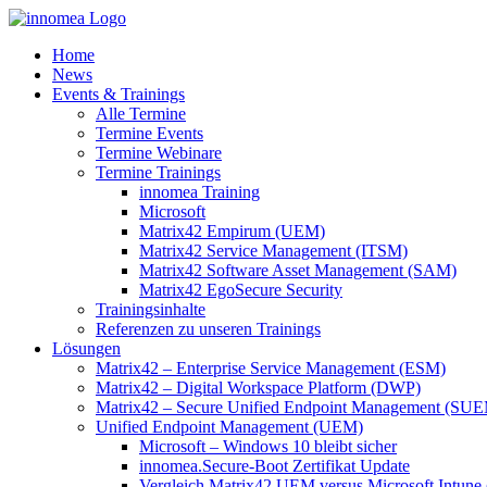
Zum
Inhalt
Home
springen
News
Events & Trainings
Alle Termine
Termine Events
Termine Webinare
Termine Trainings
innomea Training
Microsoft
Matrix42 Empirum (UEM)
Matrix42 Service Management (ITSM)
Matrix42 Software Asset Management (SAM)
Matrix42 EgoSecure Security
Trainingsinhalte
Referenzen zu unseren Trainings
Lösungen
Matrix42 – Enterprise Service Management (ESM)
Matrix42 – Digital Workspace Platform (DWP)
Matrix42 – Secure Unified Endpoint Management (SU
Unified Endpoint Management (UEM)
Microsoft – Windows 10 bleibt sicher
innomea.Secure-Boot Zertifikat Update
Vergleich Matrix42 UEM versus Microsoft Intune