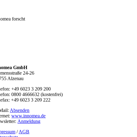
nomea forscht
nomea GmbH
emensstraße 24-26
755 Alzenau
lefon: +49 6023 3 209 200
lefon: 0800 4666632 (kostenfrei)
lefax: +49 6023 3 209 222
Mail:
Absenden
ternet:
www.innomea.de
wsletter:
Anmeldung
pressum
/
AGB