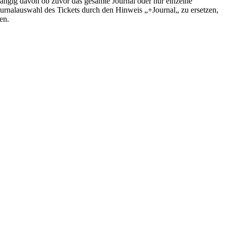
hängig davon ob zuvor das gesamte Journal oder nur einzelne
Journalauswahl des Tickets durch den Hinweis „+Journal„ zu ersetzen,
en.