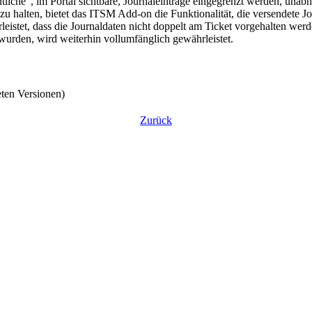
tliche“, im Portal sichtbare, Journaleinträge eingegrenzt werden, unab
zu halten, bietet das ITSM Add-on die Funktionalität, die versendete 
istet, dass die Journaldaten nicht doppelt am Ticket vorgehalten werd
wurden, wird weiterhin vollumfänglich gewährleistet.
eten Versionen)
Zurück