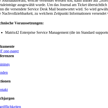
e Journalauswahl, welche versendet werden soll, kann immer auf „öffen
rtaleinträge ausgewählt wurde. Um das Journal am Ticket übersichtlich 
nn die versendete Service Desk Mail beantwortet wird. So wird gewährle
e Nachvollziehbarkeit, zu welchem Zeitpunkt Informationen versendet 
chnische Voraussetzungen:
Matrix42 Enterprise Service Management (die im Standard support
kumente
F one-pager
ferenzen
ainings
nden
tionen
ntakt
chjargon
grifflichkeiten