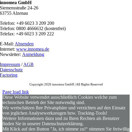
innomea GmbH
Siemensstraße 24-26
63755 Alzenau
Telefon: +49 6023 3 209 200
Telefon: 0800 4666632 (kostenfrei)
Telefax: +49 6023 3 209 222
E-Mail:
Absenden
Internet:
www.innomea.de
Newsletter:
Anmeldung
Impressum
/
AGB
Datenschutz
Factoring
Copyright 2026 innomea GmbH | All Rights Reserved
Page load link
Diese Website verwendet ausschließlich Cookies welche zum
technischen Betrieb der Site notwendig sind.
Wir wertschätzen Ihre Privatsphäre und verzichten auf den Einsatz
von jeglichen Analysewerkzeugen bzw. Tracking-Tools!
Weitere Informationen dazu und zu Ihren Rechten als Benutzer
finden Sie in unserer Datenschutzerklärung.
Mit Klick auf den Button "Ja, ich stimme zu!“ stimmen Sie freiwillig