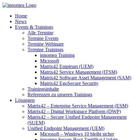
Zum
Inhalt
Home
springen
News
Events & Trainings
Alle Termine
Termine Events
Termine Webinare
Termine Trainings
innomea Training
Microsoft
Matrix42 Empirum (UEM)
Matrix42 Service Management (ITSM)
Matrix42 Software Asset Management (SAM)
Matrix42 EgoSecure Security
Trainingsinhalte
Referenzen zu unseren Trainings
Lösungen
Matrix42 – Enterprise Service Management (ESM)
Matrix42 – Digital Workspace Platform (DWP)
Matrix42 – Secure Unified Endpoint Management
(SUEM)
Unified Endpoint Management (UEM)
Microsoft – Windows 10 bleibt sicher
innomea.Secure-Boot Zertifikat Update