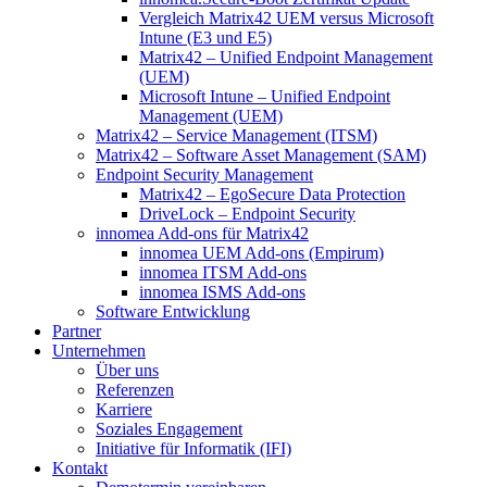
Vergleich Matrix42 UEM versus Microsoft
Intune (E3 und E5)
Matrix42 – Unified Endpoint Management
(UEM)
Microsoft Intune – Unified Endpoint
Management (UEM)
Matrix42 – Service Management (ITSM)
Matrix42 – Software Asset Management (SAM)
Endpoint Security Management
Matrix42 – EgoSecure Data Protection
DriveLock – Endpoint Security
innomea Add-ons für Matrix42
innomea UEM Add-ons (Empirum)
innomea ITSM Add-ons
innomea ISMS Add-ons
Software Entwicklung
Partner
Unternehmen
Über uns
Referenzen
Karriere
Soziales Engagement
Initiative für Informatik (IFI)
Kontakt