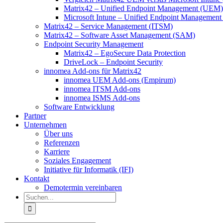
Matrix42 – Unified Endpoint Management (UEM)
Microsoft Intune – Unified Endpoint Managemen
Matrix42 – Service Management (ITSM)
Matrix42 – Software Asset Management (SAM)
Endpoint Security Management
Matrix42 – EgoSecure Data Protection
DriveLock – Endpoint Security
innomea Add-ons für Matrix42
innomea UEM Add-ons (Empirum)
innomea ITSM Add-ons
innomea ISMS Add-ons
Software Entwicklung
Partner
Unternehmen
Über uns
Referenzen
Karriere
Soziales Engagement
Initiative für Informatik (IFI)
Kontakt
Demotermin vereinbaren
Suche
nach: