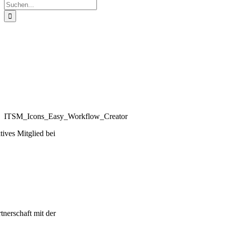
Suche
nach:
ITSM_Icons_Easy_Workflow_Creator
tives Mitglied bei
rtnerschaft mit der