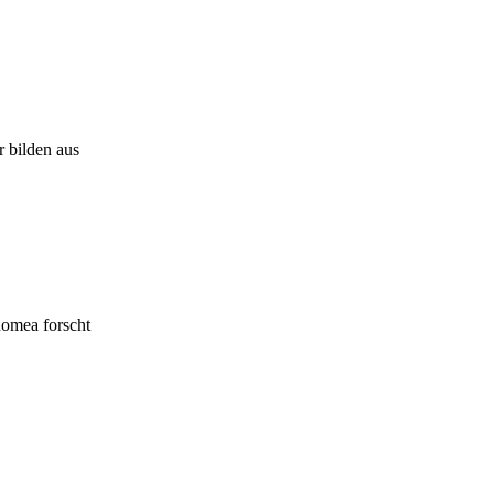
r bilden aus
nomea forscht