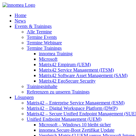
Zum
Inhalt
Home
springen
News
Events & Trainings
Alle Termine
Termine Events
Termine Webinare
Termine Trainings
innomea Training
Microsoft
Matrix42 Empirum (UEM)
Matrix42 Service Management (ITSM)
Matrix42 Software Asset Management (SAM)
Matrix42 EgoSecure Security
Trainingsinhalte
Referenzen zu unseren Trainings
Lösungen
Matrix42 – Enterprise Service Management (ESM)
Matrix42 – Digital Workspace Platform (DWP)
Matrix42 – Secure Unified Endpoint Management (SU
Unified Endpoint Management (UEM)
Microsoft – Windows 10 bleibt sicher
innomea.Secure-Boot Zertifikat Update
Vergleich Matrix42 UEM versus Microsoft Intune