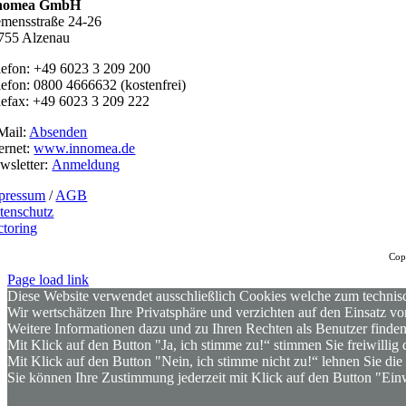
nomea GmbH
emensstraße 24-26
755 Alzenau
lefon: +49 6023 3 209 200
lefon: 0800 4666632 (kostenfrei)
lefax: +49 6023 3 209 222
Mail:
Absenden
ternet:
www.innomea.de
wsletter:
Anmeldung
pressum
/
AGB
tenschutz
ctoring
Cop
Page load link
Diese Website verwendet ausschließlich Cookies welche zum technisc
Wir wertschätzen Ihre Privatsphäre und verzichten auf den Einsatz 
Weitere Informationen dazu und zu Ihren Rechten als Benutzer finden
Mit Klick auf den Button "Ja, ich stimme zu!“ stimmen Sie freiwilli
Mit Klick auf den Button "Nein, ich stimme nicht zu!“ lehnen Sie d
Sie können Ihre Zustimmung jederzeit mit Klick auf den Button "Einw