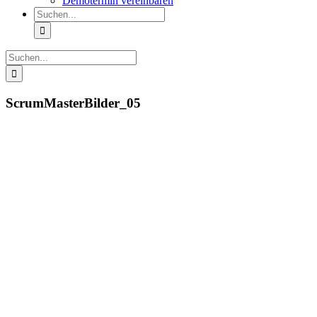
Demotermin vereinbaren
Suche
nach:
Suche
nach:
ScrumMasterBilder_05