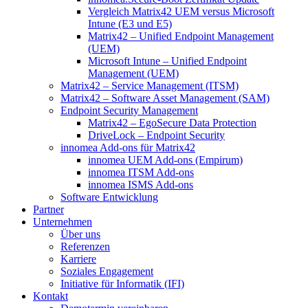
Vergleich Matrix42 UEM versus Microsoft
Intune (E3 und E5)
Matrix42 – Unified Endpoint Management
(UEM)
Microsoft Intune – Unified Endpoint
Management (UEM)
Matrix42 – Service Management (ITSM)
Matrix42 – Software Asset Management (SAM)
Endpoint Security Management
Matrix42 – EgoSecure Data Protection
DriveLock – Endpoint Security
innomea Add-ons für Matrix42
innomea UEM Add-ons (Empirum)
innomea ITSM Add-ons
innomea ISMS Add-ons
Software Entwicklung
Partner
Unternehmen
Über uns
Referenzen
Karriere
Soziales Engagement
Initiative für Informatik (IFI)
Kontakt