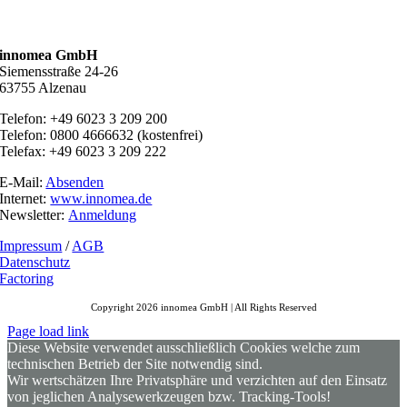
innomea GmbH
Siemensstraße 24-26
63755 Alzenau
Telefon: +49 6023 3 209 200
Telefon: 0800 4666632 (kostenfrei)
Telefax: +49 6023 3 209 222
E-Mail:
Absenden
Internet:
www.innomea.de
Newsletter:
Anmeldung
Impressum
/
AGB
Datenschutz
Factoring
Copyright 2026 innomea GmbH | All Rights Reserved
Page load link
Diese Website verwendet ausschließlich Cookies welche zum
technischen Betrieb der Site notwendig sind.
Wir wertschätzen Ihre Privatsphäre und verzichten auf den Einsatz
von jeglichen Analysewerkzeugen bzw. Tracking-Tools!