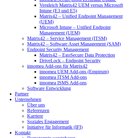
Vergleich Matrix42 UEM versus Microsoft
Intune (E3 und E5)
Matrix42 – Unified Endpoint Management
(UEM)
Microsoft Intune – Unified Endpoint
Management (UEM)
Matrix42 – Service Management (ITSM)
Matrix42 – Software Asset Management (SAM)
Endpoint Security Management
Matrix42 – EgoSecure Data Protection
DriveLock – Endpoint Security
innomea Add-ons für Matrix42
innomea UEM Add-ons (Empirum)
innomea ITSM Add-ons
innomea ISMS Add-ons
Software Entwicklung
Partner
Unternehmen
Über uns
Referenzen
Karriere
Soziales Engagement
Initiative für Informatik (IFI)
Kontakt