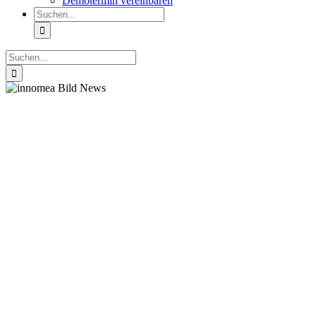
Demotermin vereinbaren
Suche
nach:
Suche
nach: