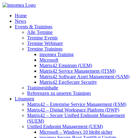
Zum
Inhalt
Home
springen
News
Events & Trainings
Alle Termine
Termine Events
Termine Webinare
Termine Trainings
innomea Training
Microsoft
Matrix42 Empirum (UEM)
Matrix42 Service Management (ITSM)
Matrix42 Software Asset Management (SAM)
Matrix42 EgoSecure Security
Trainingsinhalte
Referenzen zu unseren Trainings
Lösungen
Matrix42 – Enterprise Service Management (ESM)
Matrix42 – Digital Workspace Platform (DWP)
Matrix42 – Secure Unified Endpoint Management
(SUEM)
Unified Endpoint Management (UEM)
Microsoft – Windows 10 bleibt sicher
innomea.Secure-Boot Zertifikat Update