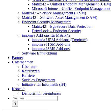
Matrix42 – Unified Endpoint Management (UEM)
Microsoft Intune – Unified Endpoint Managemen
Matrix42 – Service Management (ITSM)
Matrix42 – Software Asset Management (SAM)
Endpoint Security Management
Matrix42 – EgoSecure Data Protection
DriveLock – Endpoint Security
innomea Add-ons für Matrix42
innomea UEM Add-ons (Empirum)
innomea ITSM Add-ons
innomea ISMS Add-ons
Software Entwicklung
Partner
Unternehmen
Über uns
Referenzen
Karriere
Soziales Engagement
Initiative für Informatik (IFI)
Kontakt
Demotermin vereinbaren
Suche
nach: