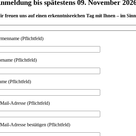
nmeldung bis spätestens 09. November 202
r freuen uns auf einen erkenntnisreichen Tag mit Ihnen – im Sin
rmenname (Pflichtfeld)
rname (Pflichtfeld)
me (Pflichtfeld)
Mail-Adresse (Pflichtfeld)
tte lasse dieses Feld leer.
Mail-Adresse bestätigen (Pflichtfeld)