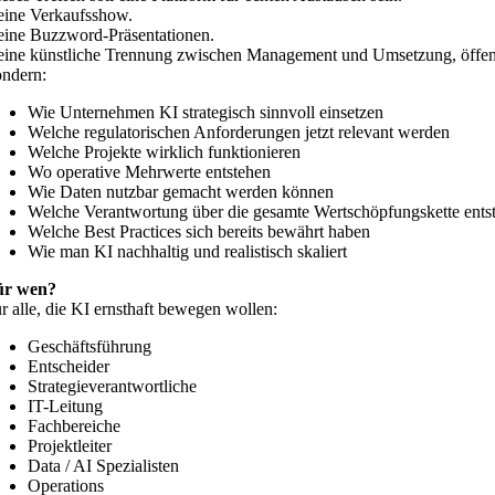
ine Verkaufsshow.
ine Buzzword-Präsentationen.
ine künstliche Trennung zwischen Management und Umsetzung, öffent
ndern:
Wie Unternehmen KI strategisch sinnvoll einsetzen
Welche regulatorischen Anforderungen jetzt relevant werden
Welche Projekte wirklich funktionieren
Wo operative Mehrwerte entstehen
Wie Daten nutzbar gemacht werden können
Welche Verantwortung über die gesamte Wertschöpfungskette entst
Welche Best Practices sich bereits bewährt haben
Wie man KI nachhaltig und realistisch skaliert
ür wen?
r alle, die KI ernsthaft bewegen wollen:
Geschäftsführung
Entscheider
Strategieverantwortliche
IT-Leitung
Fachbereiche
Projektleiter
Data / AI Spezialisten
Operations