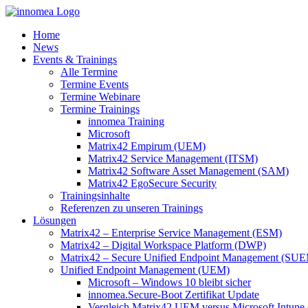
Zum
Inhalt
Home
springen
News
Events & Trainings
Alle Termine
Termine Events
Termine Webinare
Termine Trainings
innomea Training
Microsoft
Matrix42 Empirum (UEM)
Matrix42 Service Management (ITSM)
Matrix42 Software Asset Management (SAM)
Matrix42 EgoSecure Security
Trainingsinhalte
Referenzen zu unseren Trainings
Lösungen
Matrix42 – Enterprise Service Management (ESM)
Matrix42 – Digital Workspace Platform (DWP)
Matrix42 – Secure Unified Endpoint Management (SU
Unified Endpoint Management (UEM)
Microsoft – Windows 10 bleibt sicher
innomea.Secure-Boot Zertifikat Update
Vergleich Matrix42 UEM versus Microsoft Intune