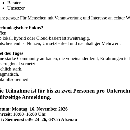
Berater
Umsetzer
rz gesagt: Für Menschen mit Verantwortung und Interesse an echter W
echnologischer Fokus?
fen.
 lokal, hybrid oder Cloud-basiert ist zweitrangig.
tscheidend ist Nutzen, Umsetzbarkeit und nachhaltiger Mehrwert.
el des Tages
ne starke Community aufbauen, die voneinander lernt, Erfahrungen tei
erregional vernetzt.
chlich stark.
agmatisch.
kunftsorientiert.
ie Teilnahme ist für bis zu zwei Personen pro Unterneh
rühzeitige Anmeldung.
atum: Montag, 16. November 2026
rzeit: 10:00–16:00 Uhr
t: Siemensstraße 24–26, 63755 Alzenau