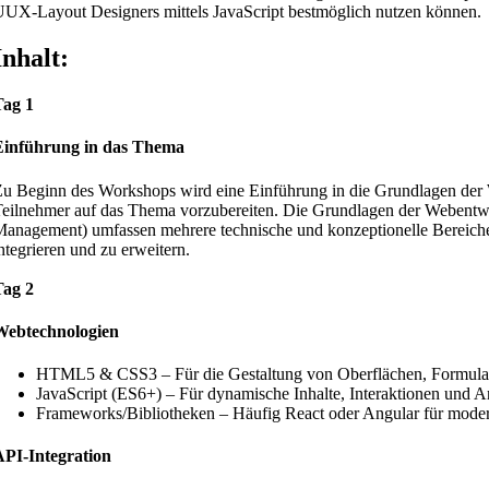
UX-Layout Designers mittels JavaScript bestmöglich nutzen können.
Inhalt:
Tag 1
Einführung in das Thema
u Beginn des Workshops wird eine Einführung in die Grundlagen de
eilnehmer auf das Thema vorzubereiten. Die Grundlagen der Webentw
anagement) umfassen mehrere technische und konzeptionelle Bereiche,
ntegrieren und zu erweitern.
Tag 2
Webtechnologien
HTML5 & CSS3 – Für die Gestaltung von Oberflächen, Formula
JavaScript (ES6+) – Für dynamische Inhalte, Interaktionen und 
Frameworks/Bibliotheken – Häufig React oder Angular für mod
PI-Integration