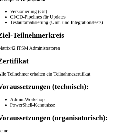
Versionierung (Git)
CI/CD-Pipelines für Updates
Testautomatisierung (Unit- und Integrationstests)
Ziel-Teilnehmerkreis
atrix42 ITSM Administratoren
Zertifikat
lle Teilnehmer erhalten ein Teilnahmezertifikat
Voraussetzungen (technisch):
Admin-Workshop
PowerShell-Kenntnisse
Voraussetzungen (organisatorisch):
eine