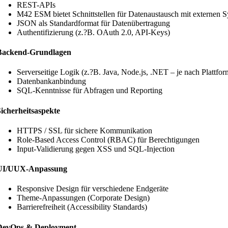
REST-APIs
M42 ESM bietet Schnittstellen für Datenaustausch mit externen 
JSON als Standardformat für Datenübertragung
Authentifizierung (z.?B. OAuth 2.0, API-Keys)
Backend-Grundlagen
Serverseitige Logik (z.?B. Java, Node.js, .NET – je nach Plattfor
Datenbankanbindung
SQL-Kenntnisse für Abfragen und Reporting
icherheitsaspekte
HTTPS / SSL für sichere Kommunikation
Role-Based Access Control (RBAC) für Berechtigungen
Input-Validierung gegen XSS und SQL-Injection
UI/UUX-Anpassung
Responsive Design für verschiedene Endgeräte
Theme-Anpassungen (Corporate Design)
Barrierefreiheit (Accessibility Standards)
DevOps & Deployment