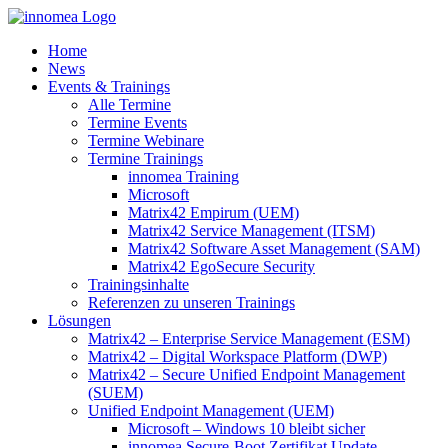
Zum
Inhalt
Home
springen
News
Events & Trainings
Alle Termine
Termine Events
Termine Webinare
Termine Trainings
innomea Training
Microsoft
Matrix42 Empirum (UEM)
Matrix42 Service Management (ITSM)
Matrix42 Software Asset Management (SAM)
Matrix42 EgoSecure Security
Trainingsinhalte
Referenzen zu unseren Trainings
Lösungen
Matrix42 – Enterprise Service Management (ESM)
Matrix42 – Digital Workspace Platform (DWP)
Matrix42 – Secure Unified Endpoint Management
(SUEM)
Unified Endpoint Management (UEM)
Microsoft – Windows 10 bleibt sicher
innomea.Secure-Boot Zertifikat Update