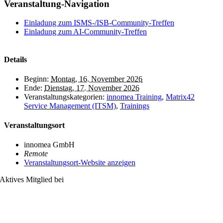
Veranstaltung-Navigation
Einladung zum ISMS-/ISB-Community-Treffen
Einladung zum AI-Community-Treffen
Details
Beginn:
Montag, 16. November 2026
Ende:
Dienstag, 17. November 2026
Veranstaltungskategorien:
innomea Training
,
Matrix42
Service Management (ITSM)
,
Trainings
Veranstaltungsort
innomea GmbH
Remote
Veranstaltungsort-Website anzeigen
Aktives Mitglied bei