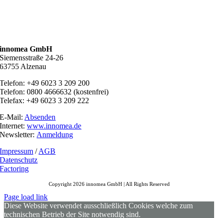
innomea GmbH
Siemensstraße 24-26
63755 Alzenau
Telefon: +49 6023 3 209 200
Telefon: 0800 4666632 (kostenfrei)
Telefax: +49 6023 3 209 222
E-Mail:
Absenden
Internet:
www.innomea.de
Newsletter:
Anmeldung
Impressum
/
AGB
Datenschutz
Factoring
Copyright 2026 innomea GmbH | All Rights Reserved
Page load link
Diese Website verwendet ausschließlich Cookies welche zum
technischen Betrieb der Site notwendig sind.