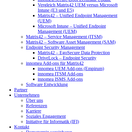
Vergleich Matrix42 UEM versus Microsoft
Intune (E3 und E5)
Matrix42 – Unified Endpoint Management
(UEM)
Microsoft Intune – Unified Endpoint
Management (UEM)
Matrix42 – Service Management (ITSM)
Matrix42 – Software Asset Management (SAM)
Endpoint Security Management
Matrix42 – EgoSecure Data Protection
DriveLock – Endpoint Security
innomea Add-ons für Matrix42
innomea UEM Add-ons (Empirum)
innomea ITSM Add-ons
innomea ISMS Add-ons
Software Entwicklung
Partner
Unternehmen
Über uns
Referenzen
Karriere
Soziales Engagement
Initiative für Informatik (IFI)
Kontakt