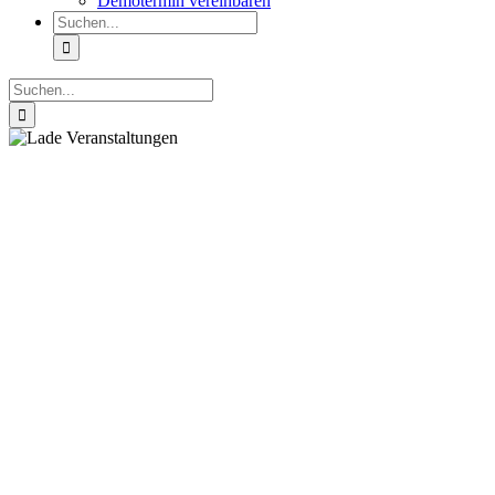
Demotermin vereinbaren
Suche
nach:
Suche
nach: