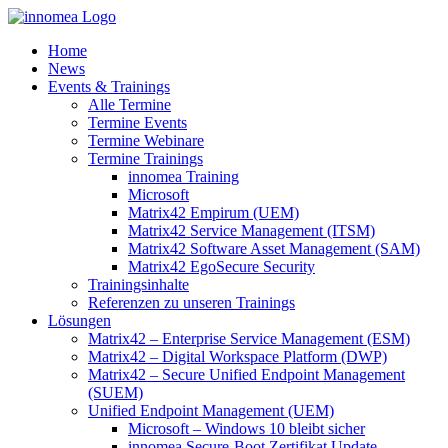
Zum
Inhalt
Home
springen
News
Events & Trainings
Alle Termine
Termine Events
Termine Webinare
Termine Trainings
innomea Training
Microsoft
Matrix42 Empirum (UEM)
Matrix42 Service Management (ITSM)
Matrix42 Software Asset Management (SAM)
Matrix42 EgoSecure Security
Trainingsinhalte
Referenzen zu unseren Trainings
Lösungen
Matrix42 – Enterprise Service Management (ESM)
Matrix42 – Digital Workspace Platform (DWP)
Matrix42 – Secure Unified Endpoint Management
(SUEM)
Unified Endpoint Management (UEM)
Microsoft – Windows 10 bleibt sicher
innomea.Secure-Boot Zertifikat Update