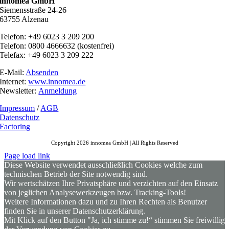
innomea GmbH
Siemensstraße 24-26
63755 Alzenau
Telefon: +49 6023 3 209 200
Telefon: 0800 4666632 (kostenfrei)
Telefax: +49 6023 3 209 222
E-Mail:
Absenden
Internet:
www.innomea.de
Newsletter:
Anmeldung
Impressum
/
AGB
Datenschutz
Factoring
Copyright 2026 innomea GmbH | All Rights Reserved
Page load link
Diese Website verwendet ausschließlich Cookies welche zum
technischen Betrieb der Site notwendig sind.
Wir wertschätzen Ihre Privatsphäre und verzichten auf den Einsatz
von jeglichen Analysewerkzeugen bzw. Tracking-Tools!
Weitere Informationen dazu und zu Ihren Rechten als Benutzer
finden Sie in unserer Datenschutzerklärung.
Mit Klick auf den Button "Ja, ich stimme zu!“ stimmen Sie freiwillig