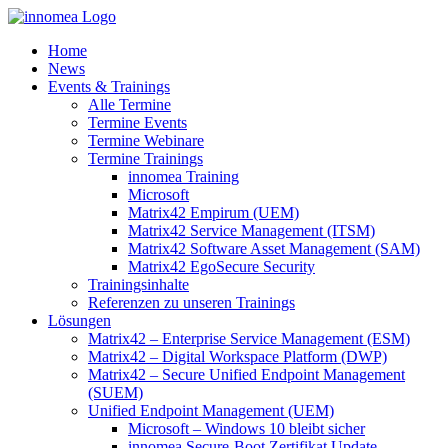
Zum
Inhalt
Home
springen
News
Events & Trainings
Alle Termine
Termine Events
Termine Webinare
Termine Trainings
innomea Training
Microsoft
Matrix42 Empirum (UEM)
Matrix42 Service Management (ITSM)
Matrix42 Software Asset Management (SAM)
Matrix42 EgoSecure Security
Trainingsinhalte
Referenzen zu unseren Trainings
Lösungen
Matrix42 – Enterprise Service Management (ESM)
Matrix42 – Digital Workspace Platform (DWP)
Matrix42 – Secure Unified Endpoint Management
(SUEM)
Unified Endpoint Management (UEM)
Microsoft – Windows 10 bleibt sicher
innomea.Secure-Boot Zertifikat Update