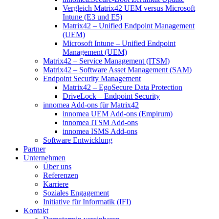
Vergleich Matrix42 UEM versus Microsoft
Intune (E3 und E5)
Matrix42 – Unified Endpoint Management
(UEM)
Microsoft Intune – Unified Endpoint
Management (UEM)
Matrix42 – Service Management (ITSM)
Matrix42 – Software Asset Management (SAM)
Endpoint Security Management
Matrix42 – EgoSecure Data Protection
DriveLock – Endpoint Security
innomea Add-ons für Matrix42
innomea UEM Add-ons (Empirum)
innomea ITSM Add-ons
innomea ISMS Add-ons
Software Entwicklung
Partner
Unternehmen
Über uns
Referenzen
Karriere
Soziales Engagement
Initiative für Informatik (IFI)
Kontakt