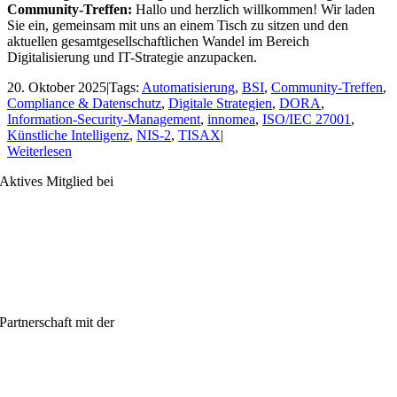
Community-Treffen:
Hallo und herzlich willkommen! Wir laden
Sie ein, gemeinsam mit uns an einem Tisch zu sitzen und den
aktuellen gesamtgesellschaftlichen Wandel im Bereich
Digitalisierung und IT-Strategie anzupacken.
20. Oktober 2025
|
Tags:
Automatisierung
,
BSI
,
Community-Treffen
,
Compliance & Datenschutz
,
Digitale Strategien
,
DORA
,
Information-Security-Management
,
innomea
,
ISO/IEC 27001
,
Künstliche Intelligenz
,
NIS-2
,
TISAX
|
Weiterlesen
Aktives Mitglied bei
Partnerschaft mit der