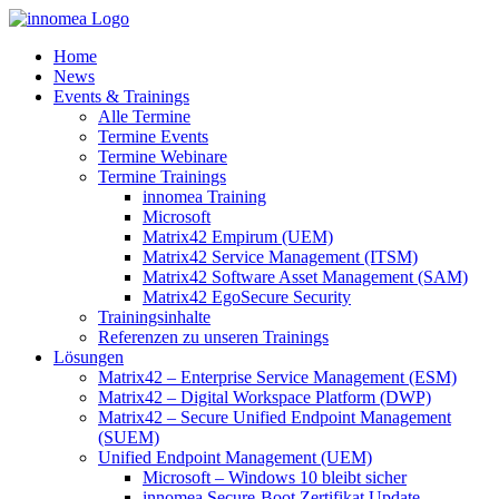
Zum
Inhalt
Home
springen
News
Events & Trainings
Alle Termine
Termine Events
Termine Webinare
Termine Trainings
innomea Training
Microsoft
Matrix42 Empirum (UEM)
Matrix42 Service Management (ITSM)
Matrix42 Software Asset Management (SAM)
Matrix42 EgoSecure Security
Trainingsinhalte
Referenzen zu unseren Trainings
Lösungen
Matrix42 – Enterprise Service Management (ESM)
Matrix42 – Digital Workspace Platform (DWP)
Matrix42 – Secure Unified Endpoint Management
(SUEM)
Unified Endpoint Management (UEM)
Microsoft – Windows 10 bleibt sicher
innomea.Secure-Boot Zertifikat Update