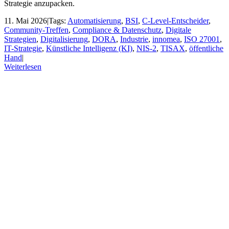
Strategie anzupacken.
11. Mai 2026
|
Tags:
Automatisierung
,
BSI
,
C-Level-Entscheider
,
Community-Treffen
,
Compliance & Datenschutz
,
Digitale
Strategien
,
Digitalisierung
,
DORA
,
Industrie
,
innomea
,
ISO 27001
,
IT-Strategie
,
Künstliche Intelligenz (KI)
,
NIS-2
,
TISAX
,
öffentliche
Hand
|
Weiterlesen