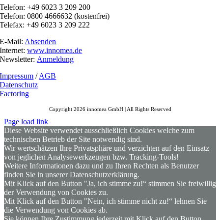
Telefon: +49 6023 3 209 200
Telefon: 0800 4666632 (kostenfrei)
Telefax: +49 6023 3 209 222
E-Mail:
Absenden
Internet:
www.innomea.de
Newsletter:
Anmeldung
Impressum
/
AGB
Datenschutz
Factoring
Copyright 2026 innomea GmbH | All Rights Reserved
Page load link
Diese Website verwendet ausschließlich Cookies welche zum
technischen Betrieb der Site notwendig sind.
Wir wertschätzen Ihre Privatsphäre und verzichten auf den Einsatz
von jeglichen Analysewerkzeugen bzw. Tracking-Tools!
Weitere Informationen dazu und zu Ihren Rechten als Benutzer
finden Sie in unserer Datenschutzerklärung.
Mit Klick auf den Button "Ja, ich stimme zu!“ stimmen Sie freiwillig
der Verwendung von Cookies zu.
Mit Klick auf den Button "Nein, ich stimme nicht zu!“ lehnen Sie
die Verwendung von Cookies ab.
Sie können Ihre Zustimmung jederzeit mit Klick auf den Button