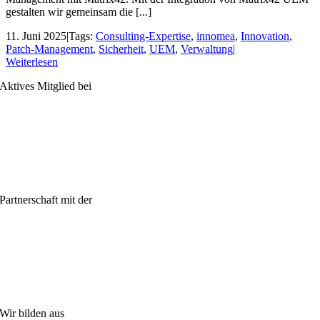
gestalten wir gemeinsam die [...]
11. Juni 2025
|
Tags:
Consulting-Expertise
,
innomea
,
Innovation
,
Patch-Management
,
Sicherheit
,
UEM
,
Verwaltung
|
Weiterlesen
Aktives Mitglied bei
Partnerschaft mit der
Wir bilden aus