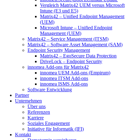
Vergleich Matrix42 UEM versus Microsoft
Intune (E3 und E5)
Matrix42 – Unified Endpoint Management
(UEM)
Microsoft Intune – Unified Endpoint
Management (UEM)
Matrix42 – Service Management (ITSM)
Matrix42 – Software Asset Management (SAM)
Endpoint Security Management
Matrix42 – EgoSecure Data Protection
DriveLock – Endpoint Security
innomea Add-ons für Matrix42
innomea UEM Add-ons (Empirum)
innomea ITSM Add-ons
innomea ISMS Add-ons
Software Entwicklung
Partner
Unternehmen
Über uns
Referenzen
Karriere
Soziales Engagement
Initiative für Informatik (IFI)
Kontakt