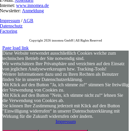
E-Mail:
Absenden
Internet:
www.innomea.de
Newsletter:
Anmeldung
Impressum
/
AGB
Datenschutz
Factoring
Copyright 2026 innomea GmbH | All Rights Reserved
Page load link
Diese Website verwendet ausschließlich Cookies welche zum
technischen Betrieb der Site notwendig sind.
Wir wertschätzen Ihre Privatsphäre und verzichten auf den Einsatz
von jeglichen Analysewerkzeugen bzw. Tracking-Tools!
Weitere Informationen dazu und zu Ihren Rechten als Benutzer
finden Sie in unserer Datenschutzerklärung.
Mit Klick auf den Button "Ja, ich stimme zu!“ stimmen Sie freiwillig
der Verwendung von Cookies zu.
Mit Klick auf den Button "Nein, ich stimme nicht zu!“ lehnen Sie
die Verwendung von Cookies ab.
Sie können Ihre Zustimmung jederzeit mit Klick auf den Button
"Einwilligung widerrufen“ in unserer Datenschutzerklärung mit
Wirkung für die Zukunft widerrufen oder ändern.
Impressum