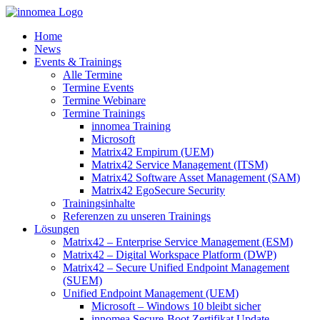
Zum
Inhalt
Home
springen
News
Events & Trainings
Alle Termine
Termine Events
Termine Webinare
Termine Trainings
innomea Training
Microsoft
Matrix42 Empirum (UEM)
Matrix42 Service Management (ITSM)
Matrix42 Software Asset Management (SAM)
Matrix42 EgoSecure Security
Trainingsinhalte
Referenzen zu unseren Trainings
Lösungen
Matrix42 – Enterprise Service Management (ESM)
Matrix42 – Digital Workspace Platform (DWP)
Matrix42 – Secure Unified Endpoint Management
(SUEM)
Unified Endpoint Management (UEM)
Microsoft – Windows 10 bleibt sicher
innomea.Secure-Boot Zertifikat Update