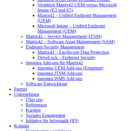
Vergleich Matrix42 UEM versus Microsoft
Intune (E3 und E5)
Matrix42 – Unified Endpoint Management
(UEM)
Microsoft Intune – Unified Endpoint
Management (UEM)
Matrix42 – Service Management (ITSM)
Matrix42 – Software Asset Management (SAM)
Endpoint Security Management
Matrix42 – EgoSecure Data Protection
DriveLock – Endpoint Security
innomea Add-ons für Matrix42
innomea UEM Add-ons (Empirum)
innomea ITSM Add-ons
innomea ISMS Add-ons
Software Entwicklung
Partner
Unternehmen
Über uns
Referenzen
Karriere
Soziales Engagement
Initiative für Informatik (IFI)
Kontakt