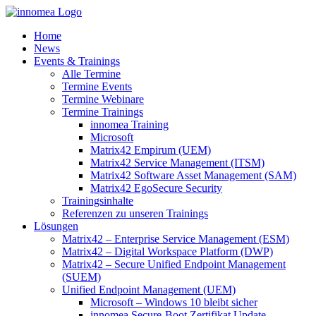
Zum
Inhalt
Home
springen
News
Events & Trainings
Alle Termine
Termine Events
Termine Webinare
Termine Trainings
innomea Training
Microsoft
Matrix42 Empirum (UEM)
Matrix42 Service Management (ITSM)
Matrix42 Software Asset Management (SAM)
Matrix42 EgoSecure Security
Trainingsinhalte
Referenzen zu unseren Trainings
Lösungen
Matrix42 – Enterprise Service Management (ESM)
Matrix42 – Digital Workspace Platform (DWP)
Matrix42 – Secure Unified Endpoint Management
(SUEM)
Unified Endpoint Management (UEM)
Microsoft – Windows 10 bleibt sicher
innomea.Secure-Boot Zertifikat Update