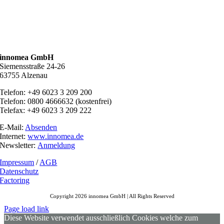
innomea GmbH
Siemensstraße 24-26
63755 Alzenau
Telefon: +49 6023 3 209 200
Telefon: 0800 4666632 (kostenfrei)
Telefax: +49 6023 3 209 222
E-Mail:
Absenden
Internet:
www.innomea.de
Newsletter:
Anmeldung
Impressum
/
AGB
Datenschutz
Factoring
Copyright 2026 innomea GmbH | All Rights Reserved
Page load link
Diese Website verwendet ausschließlich Cookies welche zum