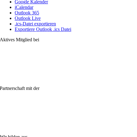
Google Kalender
iCalendar
Outlook 365
Outlook Live
.ics-Datei exportieren
Exportiere Outlook .ics Datei
Aktives Mitglied bei
Partnerschaft mit der
Wir bilden aus