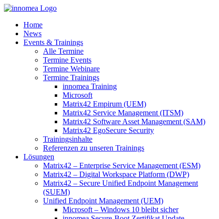
Zum
Inhalt
Home
springen
News
Events & Trainings
Alle Termine
Termine Events
Termine Webinare
Termine Trainings
innomea Training
Microsoft
Matrix42 Empirum (UEM)
Matrix42 Service Management (ITSM)
Matrix42 Software Asset Management (SAM)
Matrix42 EgoSecure Security
Trainingsinhalte
Referenzen zu unseren Trainings
Lösungen
Matrix42 – Enterprise Service Management (ESM)
Matrix42 – Digital Workspace Platform (DWP)
Matrix42 – Secure Unified Endpoint Management
(SUEM)
Unified Endpoint Management (UEM)
Microsoft – Windows 10 bleibt sicher
innomea.Secure-Boot Zertifikat Update