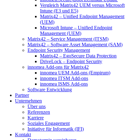
Vergleich Matrix42 UEM versus Microsoft
Intune (E3 und E5)
Matrix42 – Unified Endpoint Management
(UEM)
Microsoft Intune – Unified Endpoint
Management (UEM)
Matrix42 – Service Management (ITSM)
Matrix42 – Software Asset Management (SAM)
Endpoint Security Management
Matrix42 – EgoSecure Data Protection
DriveLock – Endpoint Security
innomea Add-ons für Matrix42
innomea UEM Add-ons (Empirum)
innomea ITSM Add-ons
innomea ISMS Add-ons
Software Entwicklung
Partner
Unternehmen
Über uns
Referenzen
Karriere
Soziales Engagement
Initiative für Informatik (IFI)
Kontakt